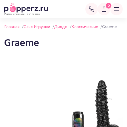
0
Интернет магазин попперсов
Главная
/
Секс Игрушки
/
Дилдо
/
Классические
/
Graeme
Graeme