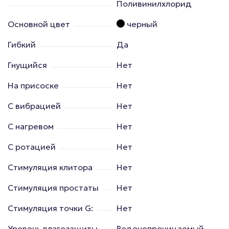
Поливинилхлорид
Основной цвет
черный
Гибкий
Да
Гнущийся
Нет
На присоске
Нет
С вибрацией
Нет
С нагревом
Нет
С ротацией
Нет
Стимуляция клитора
Нет
Стимуляция простаты
Нет
Стимуляция точки G:
Нет
Уровень влагозащиты
Водонепроницаемый