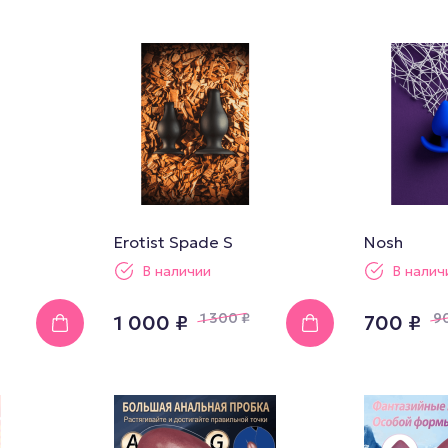
Секс И
Смазка на водной основе
Силиконовая смазка
Дилдо
Смазка на гибридной основе
Анальны
Смазка на порошковой
Для член
основе
Гиганты,
Смазка на масляной основе
Мастурб
Erotist Spade S
Nosh
В наличии
В налич
1 300
₽
9
1 000 ₽
700 ₽