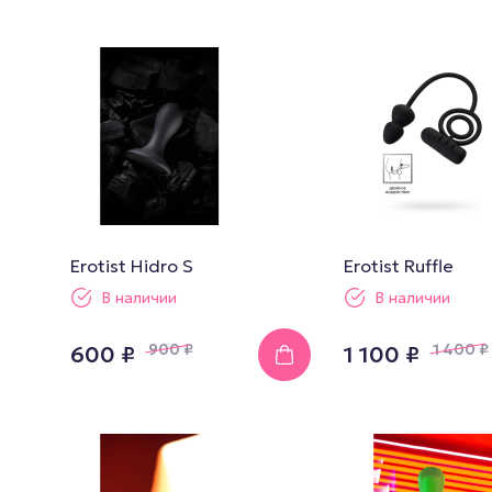
Английские попперсы
PWD попперсы
Попперсы Amsterdam
(Амстердам)
Попперсы Rush (Раш)
Попперсы для мужчин
Попперсы для женщин
Erotist Hidro S
Erotist Ruffle
Попперсы для фистинга
В наличии
В наличии
900
₽
1 400
₽
600 ₽
1 100 ₽