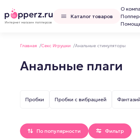
О комп
Каталог товаров
Поппер
Интернет магазин попперсов
Помощ
Главная
/
Секс Игрушки
/
Анальные стимуляторы
Анальные плаги
Попперсы
Наборы попперс
Пробки
Пробки с вибрацией
Фантази
Канадские попперсы
Французские попперсы
Российские попперсы LCD
По популярности
Фильтр
Люксембургские попперсы