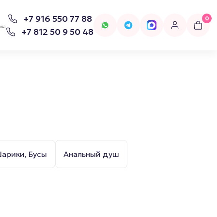
+7 916 550 77 88
0
вка
+7 812 50 9 50 48
для попперсов
Бельё
арики, Бусы
Анальный душ
Женское Бельё