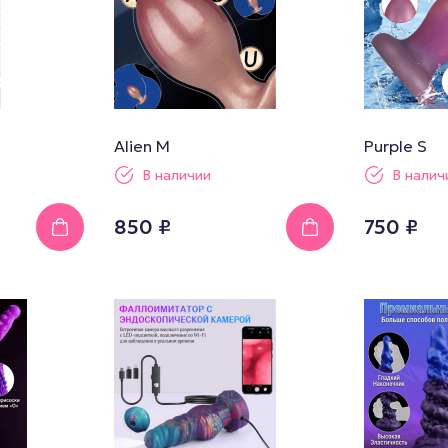
Alien M
Purple S
В наличии
В налич
850 ₽
750 ₽