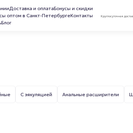
ании
Доставка и оплата
Бонусы и скидки
сы оптом в Санкт-Петербурге
Контакты
Круглосуточная доста
ь
Блог
ов
Лубриканты
Маска 
йные
С эякуляцией
Анальные расширители
Ш
Анальная смазка
Расслабляющая смазка
Обезболивающая смазка
Смазка для фистинга