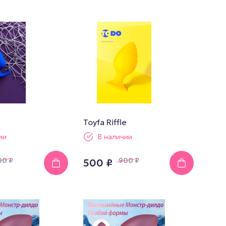
грушки
Презервативы
е стимуляторы
а
 фистинг
аторы
Toyfa Riffle
ии
В наличии
00
₽
900
₽
500 ₽