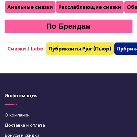
Анальные смазки
Расслабляющие смазки
Обе
По Брендам
Смазки J Lube
Лубриканты Pjur (Пьюр)
Лубрика
Информация
О компании
Доставка и оплата
Бонусы и скидки