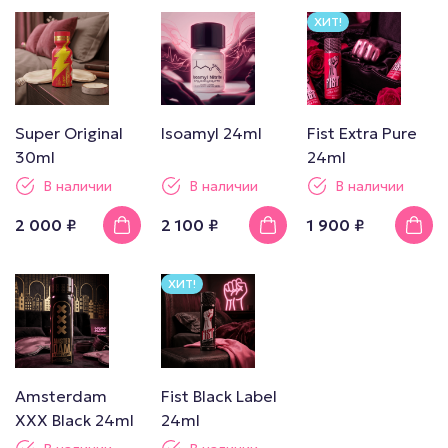
ХИТ!
Super Original
Isoamyl 24ml
Fist Extra Pure
30ml
24ml
В наличии
В наличии
В наличии
2 000 ₽
2 100 ₽
1 900 ₽
ХИТ!
Amsterdam
Fist Black Label
XXX Black 24ml
24ml