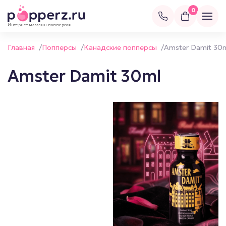
0
Интернет магазин попперсов
Главная
/
Попперсы
/
Канадские попперсы
/
Amster Damit 30
Amster Damit 30ml