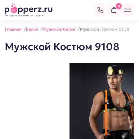
0
Интернет магазин попперсов
Главная
/
Бельё
/
Мужское бельё
/
Мужской Костюм 9108
Мужской Костюм 9108