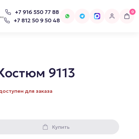
+7 916 550 77 88
0
вка
+7 812 50 9 50 48
Костюм 9113
для попперсов
Бельё
доступен для заказа
Женское Бельё
Купить