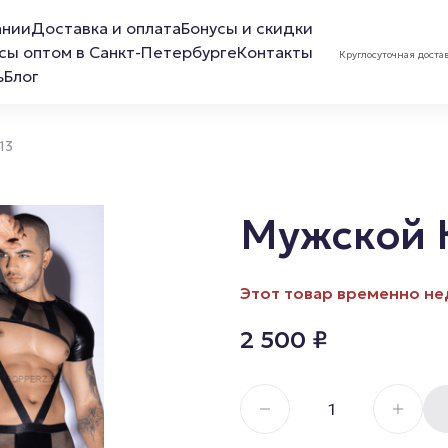
ании
Доставка и оплата
Бонусы и скидки
сы оптом в Санкт-Петербурге
Контакты
Круглосуточная доста
ь
Блог
13
Мужской 
ов
Лубриканты
Маска 
Этот товар временно не
Анальная смазка
2 500
₽
Расслабляющая смазка
Обезболивающая смазка
Смазка для фистинга