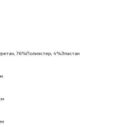
ретан, 76%Полиэстер, 4%Эластан
см
м
см
ин