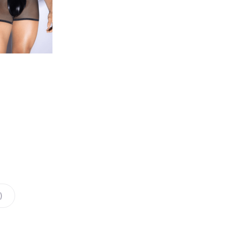
Секс И
Смазка на водной основе
Силиконовая смазка
Дилдо
Смазка на гибридной основе
Анальны
Смазка на порошковой
Для член
основе
Гиганты,
Смазка на масляной основе
Мастурб
)