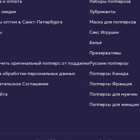
а и оплата
Наборы попперсов
 скидки
Лубриканты
ы оптом в Санкт-Петербурге
Маска для попперсов
ы
Секс Игрушки
Бельё
Презервативы
чить оригинальный попперс от подделки
Русские попперсы
а обработки персональных данных
Попперсы Канада
ательское Соглашение
Попперсы Франция
айта
Попперсы для мужчин
Попперсы для женщин