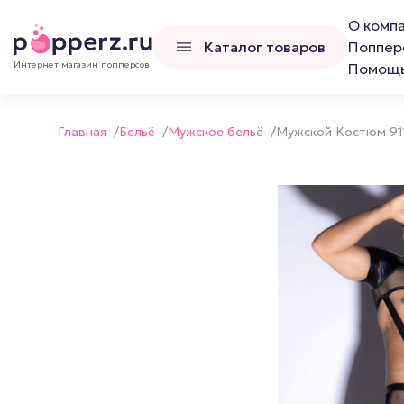
О комп
Каталог товаров
Поппер
Интернет магазин попперсов
Помощ
Главная
/
Бельё
/
Мужское бельё
/
Мужской Костюм 91
Попперсы
Наборы попперс
Канадские попперсы
Французские попперсы
Российские попперсы LCD
Люксембургские попперсы