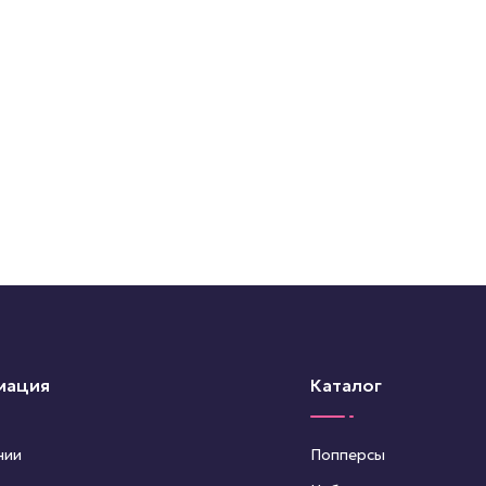
мация
Каталог
нии
Попперсы