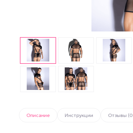
Английские попперсы
PWD попперсы
Попперсы Amsterdam
(Амстердам)
Попперсы Rush (Раш)
Попперсы для мужчин
Попперсы для женщин
Попперсы для фистинга
Описание
Инструкции
Отзывы (0