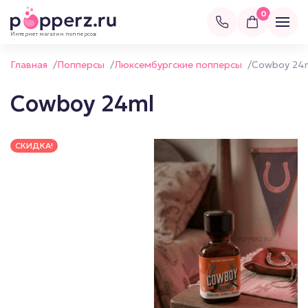
0
Интернет магазин попперсов
Главная
/
Попперсы
/
Люксембургские попперсы
/
Cowboy 24
Cowboy 24ml
СКИДКА!