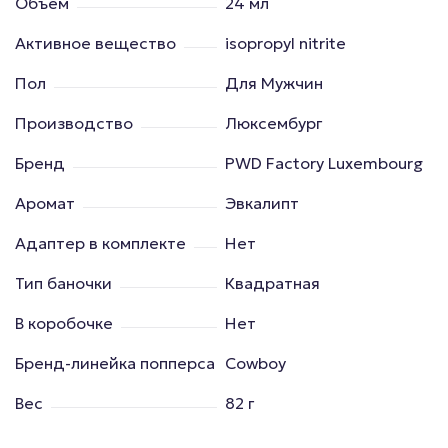
Объем
24 мл
Активное вещество
isopropyl nitrite
Пол
Для Мужчин
Производство
Люксембург
Бренд
PWD Factory Luxembourg
Аромат
Эвкалипт
Адаптер в комплекте
Нет
Тип баночки
Квадратная
В коробочке
Нет
Бренд-линейка попперса
Cowboy
Вес
82 г