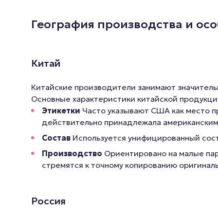
Английские попперсы
География производства и ос
PWD попперсы
Попперсы Amsterdam
(Амстердам)
Китай
Попперсы Rush (Раш)
Китайские производители занимают значительн
Попперсы для мужчин
Основные характеристики китайской продукци
Попперсы для женщин
Этикетки
Часто указывают США как место пр
действительно принадлежала американским
Попперсы для фистинга
Состав
Используется унифицированный сост
Производство
Ориентировано на малые парт
стремятся к точному копированию оригинал
Россия