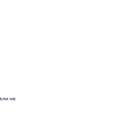
грушки
Презервативы
е стимуляторы
а
 фистинг
аторы
ели не