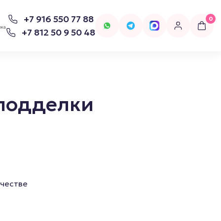
+7 916 550 77 88
0
вка
+7 812 50 9 50 48
 подделки
для попперсов
Бельё
Женское Бельё
ачестве