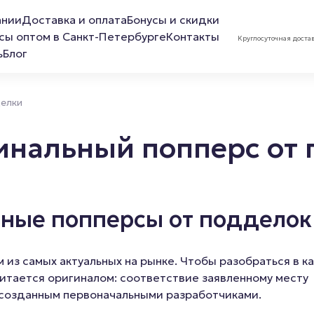
ании
Доставка и оплата
Бонусы и скидки
сы оптом в Санкт-Петербурге
Контакты
Круглосуточная доста
ь
Блог
делки
гинальный попперс от
ов
Лубриканты
Маска 
ьные попперсы от подделок
Анальная смазка
Расслабляющая смазка
из самых актуальных на рынке. Чтобы разобраться в к
Обезболивающая смазка
читается оригиналом: соответствие заявленному месту
 созданным первоначальными разработчиками.
Смазка для фистинга