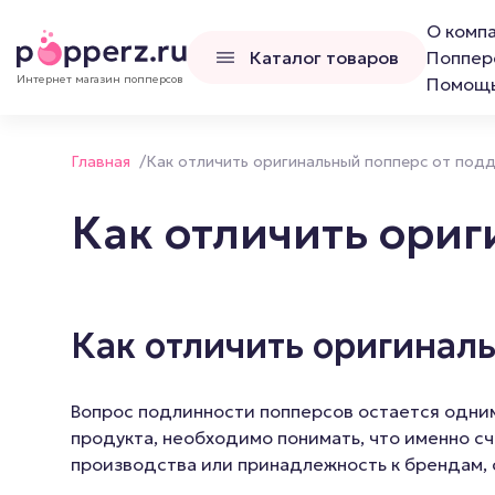
О комп
Каталог товаров
Поппер
Интернет магазин попперсов
Помощ
Главная
/
Как отличить оригинальный попперс от под
Как отличить ори
Попперсы
Наборы попперс
Как отличить оригинал
Канадские попперсы
Французские попперсы
Вопрос подлинности попперсов остается одним 
Российские попперсы LCD
продукта, необходимо понимать, что именно с
производства или принадлежность к брендам,
Люксембургские попперсы