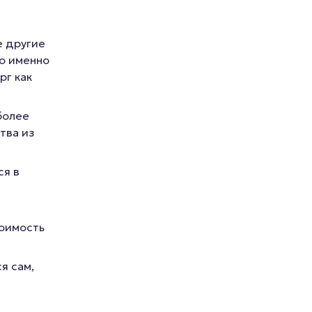
е другие
то именно
рг как
более
тва из
ся в
тоимость
я сам,