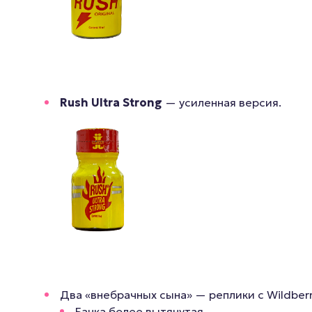
Rush Ultra Strong
— усиленная версия.
Два «внебрачных сына» — реплики с Wildberri
Банка более вытянутая.