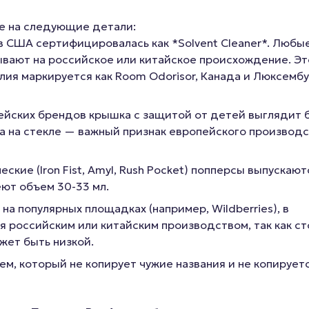
е на следующие детали:
 США сертифицировалась как *Solvent Cleaner*. Любы
ывают на российское или китайское происхождение. Э
лия маркируется как Room Odorisor, Канада и Люксембу
ейских брендов крышка с защитой от детей выглядит 
а на стекле — важный признак европейского производс
кие (Iron Fist, Amyl, Rush Pocket) попперсы выпускают
еют объем 30-33 мл.
а популярных площадках (например, Wildberries), в
 российским или китайским производством, так как с
жет быть низкой.
, который не копирует чужие названия и не копируетс