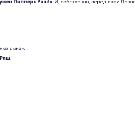
ужен Попперс Раш!»
. И, собственно, перед вами Попп
ных сына».
 Раш
.