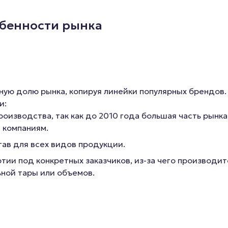
Секс И
Смазка на водной основе
обенности рынка
Силиконовая смазка
Дилдо
Смазка на гибридной основе
Анальны
Смазка на порошковой
Для член
основе
Гиганты,
ую долю рынка, копируя линейки популярных брендов.
Смазка на масляной основе
Мастурб
и:
оизводства, так как до 2010 года большая часть рынка
 компаниям.
ав для всех видов продукции.
ии под конкретных заказчиков, из-за чего производит
ьной тары или объемов.