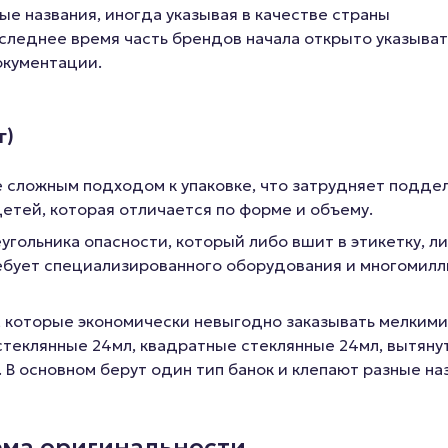
е названия, иногда указывая в качестве страны
следнее время часть брендов начала открыто указыват
окументации.
г)
сложным подходом к упаковке, что затрудняет поддел
етей, которая отличается по форме и объему.
угольника опасности, который либо вшит в этикетку, л
ребует специализированного оборудования и многомил
, которые экономически невыгодно заказывать мелкими
стеклянные 24мл, квадратные стеклянные 24мл, вытяну
 В основном берут один тип банок и клепают разные на
ема оригинальности