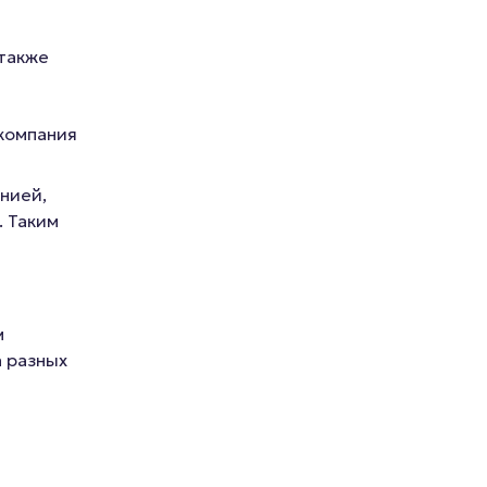
 также
компания
нией,
. Таким
м
а разных