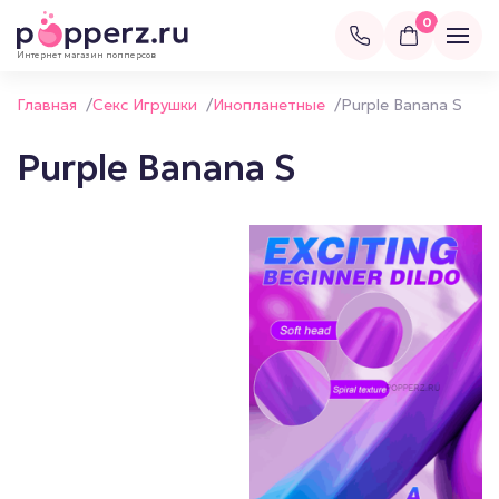
0
Интернет магазин попперсов
Главная
/
Секс Игрушки
/
Инопланетные
/
Purple Banana S
Purple Banana S