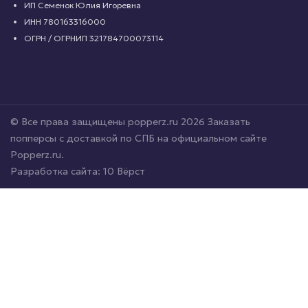
ИП Семенок Юлия Игоревна
ИНН 780163316000
ОГРН / ОГРНИП 321784700073114
© Все права защищены popperz.ru 2026 Заказать
попперсы с доставкой по СПБ на официальном сайте
Popperz.ru.
Разработка сайта:
10 Вёрст