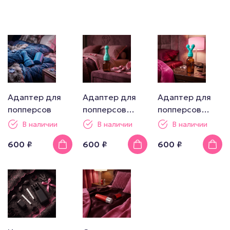
Адаптер для
Адаптер для
Адаптер для
попперсов
попперсов
попперсов
вытянутый
двойной
В наличии
В наличии
В наличии
600 ₽
600 ₽
600 ₽