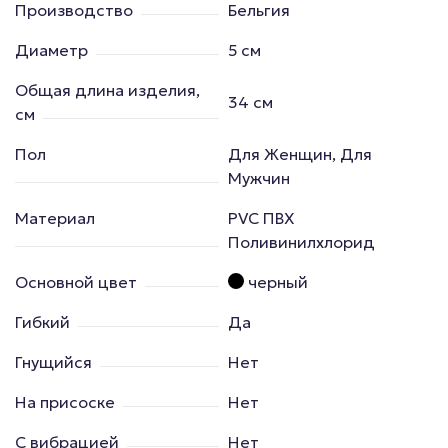
Производство
Бельгия
Диаметр
5 см
Общая длина изделия,
34 см
см
Пол
Для Женщин, Для
Мужчин
Материал
PVC ПВХ
Поливинилхлорид
Основной цвет
черный
Гибкий
Да
Гнущийся
Нет
На присоске
Нет
С вибрацией
Нет