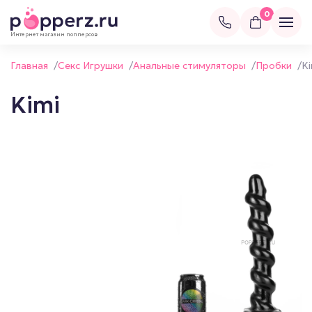
0
Интернет магазин попперсов
Главная
/
Секс Игрушки
/
Анальные стимуляторы
/
Пробки
/
Ki
Kimi