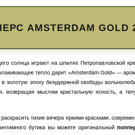
ЕРС AMSTERDAM GOLD 
щего солнца играют на шпилях Петропавловской кре
волакивающее тепло дарит «Amsterdam Gold» — аром
иц в золотую эпоху безудержной свободы вольнолюб
я, возвращая мыслям кристальную ясность, а тел
 раскрасить тихие вечера яркими красками, соврем
 интимного бутика вы можете оригинальный
поппе