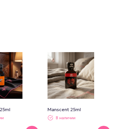
 25ml
Manscent 25ml
ии
В наличии