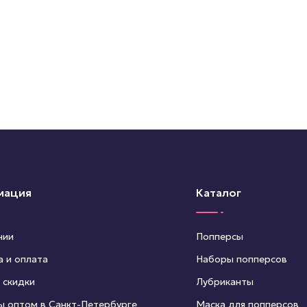
мация
Каталог
нии
Попперсы
а и оплата
Наборы попперсов
 скидки
Лубриканты
ы оптом в Санкт-Петербурге
Маска для попперсов