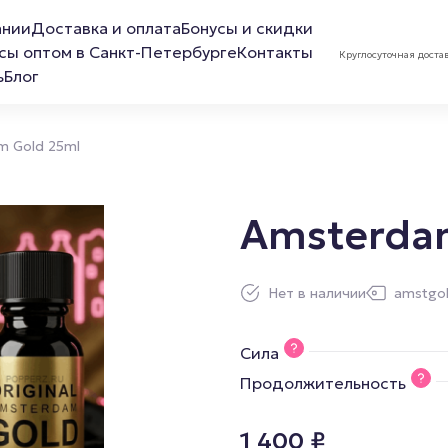
ании
Доставка и оплата
Бонусы и скидки
сы оптом в Санкт-Петербурге
Контакты
Круглосуточная доста
ь
Блог
m Gold 25ml
Amsterda
ов
Лубриканты
Маска 
Нет в наличии
amstgol
Анальная смазка
Сила
Расслабляющая смазка
Продолжительность
Обезболивающая смазка
Смазка для фистинга
1 400
₽