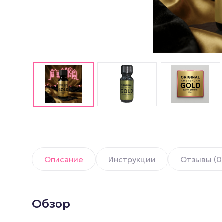
Английские попперсы
PWD попперсы
Попперсы Amsterdam
(Амстердам)
Попперсы Rush (Раш)
Попперсы для мужчин
Попперсы для женщин
Попперсы для фистинга
Описание
Инструкции
Отзывы (0
Обзор