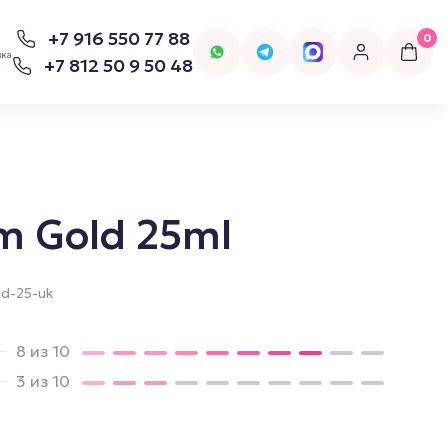
+7 916 550 77 88
0
вка
+7 812 50 9 50 48
m Gold 25ml
для попперсов
Бельё
d-25-uk
Женское Бельё
8 из 10
3 из 10