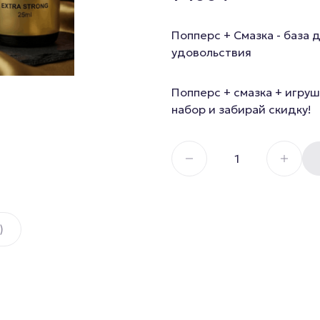
Секс И
Смазка на водной основе
Попперс + Смазка - база 
Силиконовая смазка
Дилдо
удовольствия
Смазка на гибридной основе
Анальны
Смазка на порошковой
Для член
Попперс + смазка + игруш
основе
набор и забирай скидку!
Гиганты,
Смазка на масляной основе
Мастурб
)