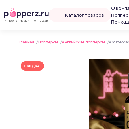
О комп
Каталог товаров
Поппер
Интернет магазин попперсов
Помощ
Главная
/
Попперсы
/
Английские попперсы
/
Amsterda
СКИДКА!
Попперсы
Наборы попперс
Канадские попперсы
Французские попперсы
Российские попперсы LCD
Люксембургские попперсы