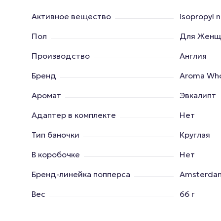
Активное вещество
isopropyl n
Пол
Для Женщ
Производство
Англия
Бренд
Aroma Who
Аромат
Эвкалипт
Адаптер в комплекте
Нет
Тип баночки
Круглая
В коробочке
Нет
Бренд-линейка попперса
Amsterdam,
Вес
66 г