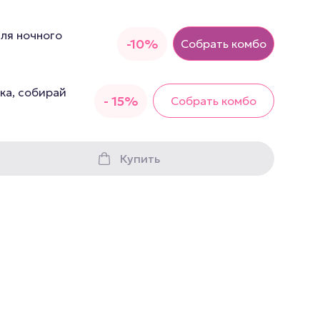
грушки
для ночного
Презервативы
-10%
Собрать комбо
е стимуляторы
а
ка, собирай
- 15%
Собрать комбо
 фистинг
аторы
Купить