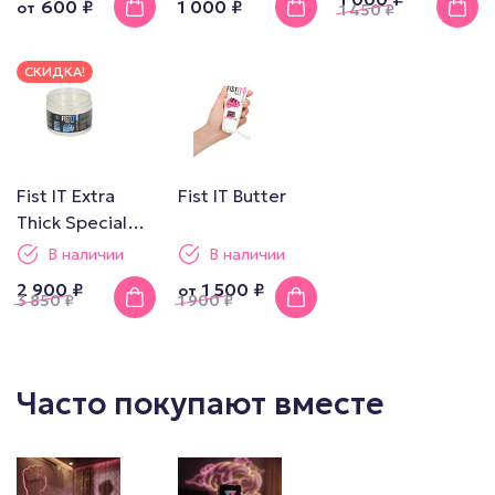
600 ₽
1 000 ₽
от
1 450
₽
СКИДКА!
Fist IT Extra
Fist IT Butter
Thick Special
Edition 500ml
В наличии
В наличии
2 900 ₽
1 500 ₽
от
3 850
₽
1 900
₽
Часто покупают вместе