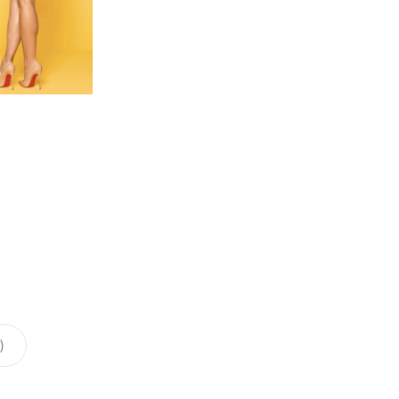
Секс И
Смазка на водной основе
Силиконовая смазка
Дилдо
Смазка на гибридной основе
Анальны
Смазка на порошковой
Для член
основе
Гиганты,
Смазка на масляной основе
Мастурб
)