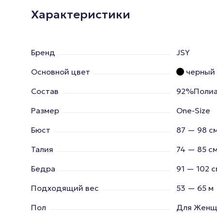
Характеристики
Бренд
JSY
Основной цвет
черный
Состав
92%Полиа
Размер
One-Size
Бюст
87 — 98 с
Талия
74 — 85 с
Бедра
91 — 102 с
Подходящий вес
53 — 65 м
Пол
Для Женщ