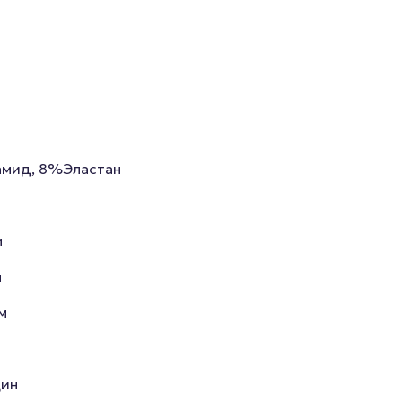
мид, 8%Эластан
м
м
м
ин