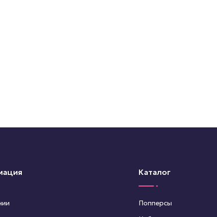
мация
Каталог
нии
Попперсы