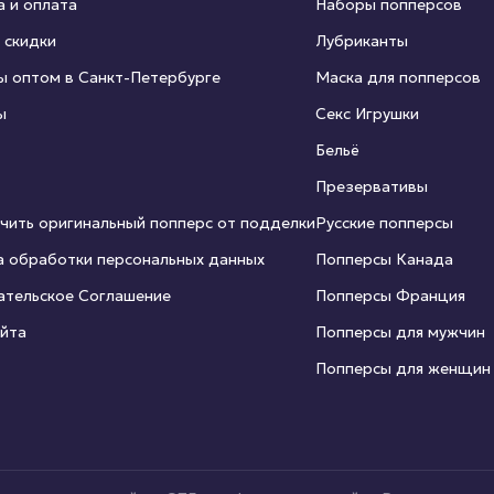
а и оплата
Наборы попперсов
 скидки
Лубриканты
ы оптом в Санкт-Петербурге
Маска для попперсов
ы
Секс Игрушки
Бельё
Презервативы
чить оригинальный попперс от подделки
Русские попперсы
а обработки персональных данных
Попперсы Канада
ательское Соглашение
Попперсы Франция
айта
Попперсы для мужчин
Попперсы для женщин