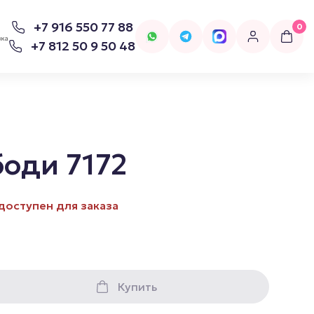
+7 916 550 77 88
0
вка
+7 812 50 9 50 48
оди 7172
для попперсов
Бельё
доступен для заказа
Женское Бельё
Купить