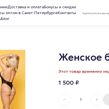
ании
Доставка и оплата
Бонусы и скидки
сы оптом в Санкт-Петербурге
Контакты
Круглосуточная доста
ь
Блог
Женское б
ов
Лубриканты
Маска 
Этот товар временно не
Анальная смазка
1 500
₽
Расслабляющая смазка
Обезболивающая смазка
Смазка для фистинга