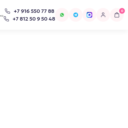
+7 916 550 77 88
0
вка
+7 812 50 9 50 48
для попперсов
Бельё
Женское Бельё