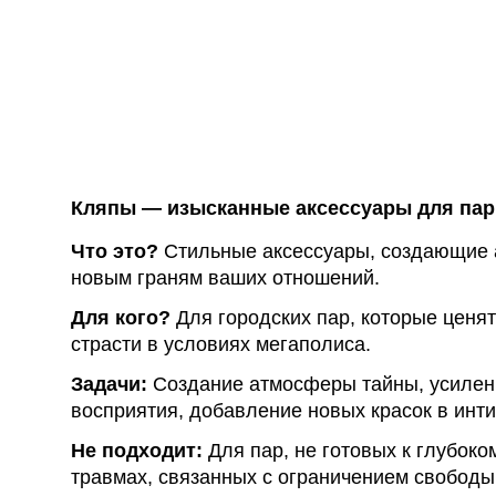
Английские попперсы
PWD попперсы
Попперсы Amsterdam
(Амстердам)
Попперсы Rush (Раш)
Попперсы для мужчин
Кляпы — изысканные аксессуары для пар
Попперсы для женщин
Что это?
Стильные аксессуары, создающие а
новым граням ваших отношений.
Попперсы для фистинга
Для кого?
Для городских пар, которые ценят
страсти в условиях мегаполиса.
Задачи:
Создание атмосферы тайны, усилени
восприятия, добавление новых красок в инт
Не подходит:
Для пар, не готовых к глубок
травмах, связанных с ограничением свободы