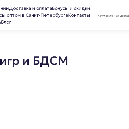
ании
Доставка и оплата
Бонусы и скидки
сы оптом в Санкт-Петербурге
Контакты
Круглосуточная доста
ь
Блог
 игр и БДСМ
ов
Лубриканты
Маска 
Анальная смазка
Расслабляющая смазка
Обезболивающая смазка
Смазка для фистинга