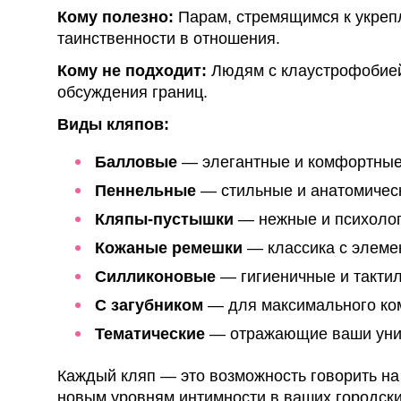
Кому полезно:
Парам, стремящимся к укрепл
таинственности в отношения.
Кому не подходит:
Людям с клаустрофобией
обсуждения границ.
Виды кляпов:
Балловые
— элегантные и комфортные,
Пеннельные
— стильные и анатомическ
Кляпы-пустышки
— нежные и психоло
Кожаные ремешки
— классика с элеме
Силликоновые
— гигиеничные и такти
С загубником
— для максимального ко
Тематические
— отражающие ваши уни
Каждый кляп — это возможность говорить на 
новым уровням интимности в ваших городск