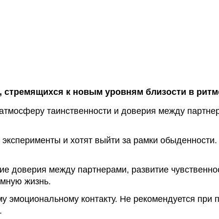
Секс И
Смазка на водной основе
Силиконовая смазка
Дилдо
Смазка на гибридной основе
Анальны
Смазка на порошковой
Для член
основе
Гиганты,
Смазка на масляной основе
, стремящихся к новым уровням близости в ритм
Мастурб
тмосферу таинственности и доверия между партнера
 эксперименты и хотят выйти за рамки обыденности.
е доверия между партнерами, развитие чувственнос
имную жизнь.
ому эмоциональному контакту. Не рекомендуется при
.