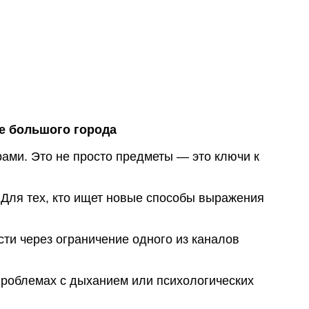
грушки
Презервативы
е стимуляторы
а
 фистинг
е большого города
аторы
ми. Это не просто предметы — это ключи к
 Для тех, кто ищет новые способы выражения
ти через ограничение одного из каналов
 проблемах с дыханием или психологических