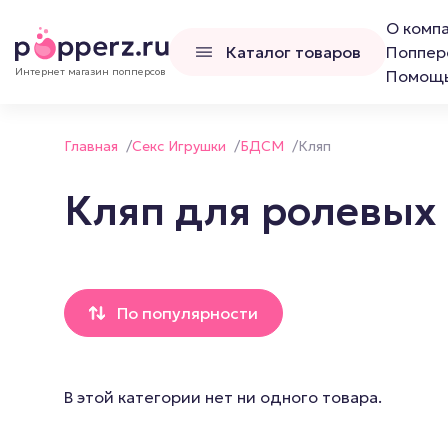
О комп
Каталог товаров
Поппер
Интернет магазин попперсов
Помощ
Главная
/
Секс Игрушки
/
БДСМ
/
Кляп
Кляп для ролевых
Попперсы
Наборы попперс
По популярности
Канадские попперсы
Французские попперсы
Российские попперсы LCD
В этой категории нет ни одного товара.
Люксембургские попперсы