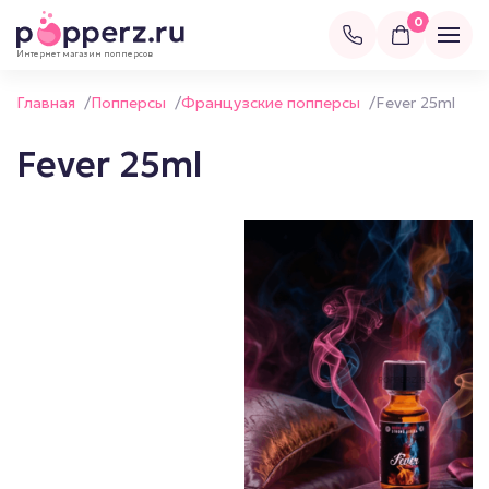
0
Интернет магазин попперсов
Главная
/
Попперсы
/
Французские попперсы
/
Fever 25ml
Fever 25ml