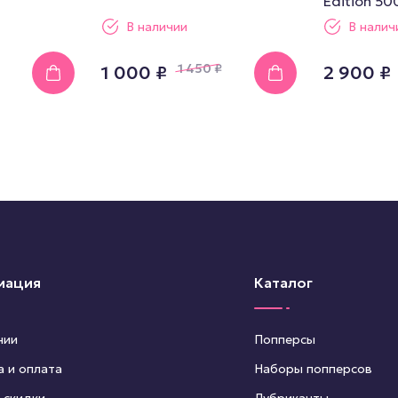
Edition 50
В наличии
В налич
1 450
₽
1 000 ₽
2 900 ₽
мация
Каталог
нии
Попперсы
а и оплата
Наборы попперсов