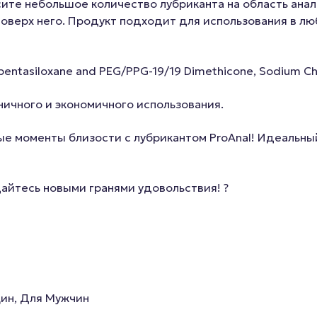
ите небольшое количество лубриканта на область аналь
поверх него. Продукт подходит для использования в л
opentasiloxane and PEG/PPG-19/19 Dimethicone, Sodium Chl
еничного и экономичного использования.
е моменты близости с лубрикантом ProAnal! Идеальный
дайтесь новыми гранями удовольствия! ?
ин, Для Мужчин