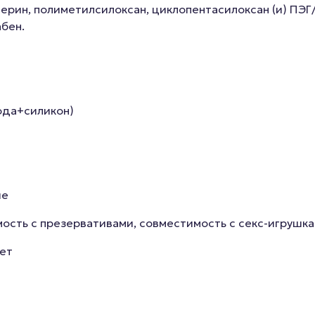
церин, полиметилсилоксан, циклопентасилоксан (и) ПЭГ
бен.
ода+силикон)
ие
ость с презервативами, совместимость с секс-игрушк
ет