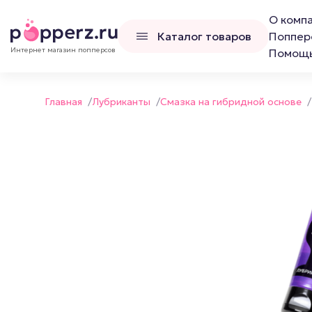
О комп
Каталог товаров
Поппер
Интернет магазин попперсов
Помощ
Главная
/
Лубриканты
/
Смазка на гибридной основе
/
Попперсы
Наборы попперс
Канадские попперсы
Французские попперсы
Российские попперсы LCD
Люксембургские попперсы