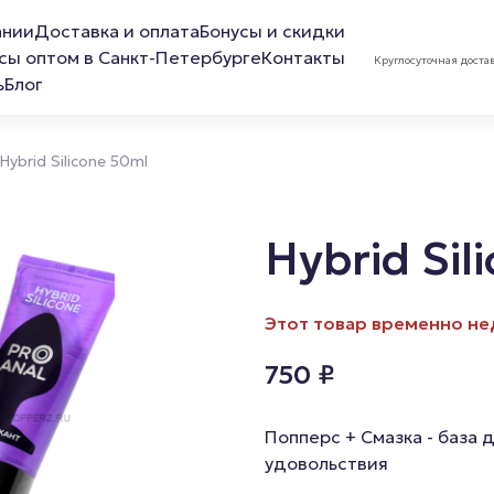
ании
Доставка и оплата
Бонусы и скидки
сы оптом в Санкт-Петербурге
Контакты
Круглосуточная доста
ь
Блог
Hybrid Silicone 50ml
Hybrid Sil
ов
Лубриканты
Маска 
Этот товар временно не
Анальная смазка
750
₽
Расслабляющая смазка
Обезболивающая смазка
Попперс + Смазка - база 
удовольствия
Смазка для фистинга