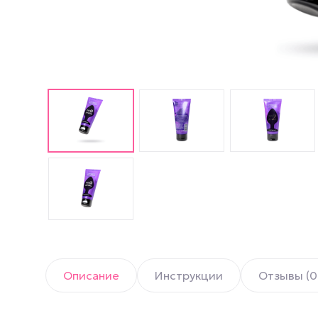
Английские попперсы
PWD попперсы
Попперсы Amsterdam
(Амстердам)
Попперсы Rush (Раш)
Попперсы для мужчин
Попперсы для женщин
Попперсы для фистинга
Описание
Инструкции
Отзывы (0