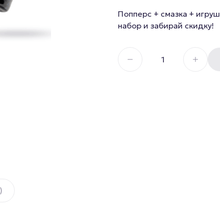
Секс И
Смазка на водной основе
Попперс + смазка + игруш
набор и забирай скидку!
Силиконовая смазка
Дилдо
Смазка на гибридной основе
Анальны
Смазка на порошковой
Для член
основе
Гиганты,
Смазка на масляной основе
Мастурб
)