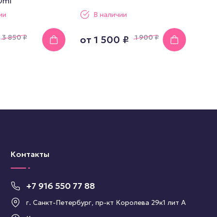
0ml
ии
В наличии
3 850
₽
1 900
₽
от
1 500 ₽
Контакты
+7 916 550 77 88
г. Санкт-Петербург, пр-кт Королева 29к1 лит А