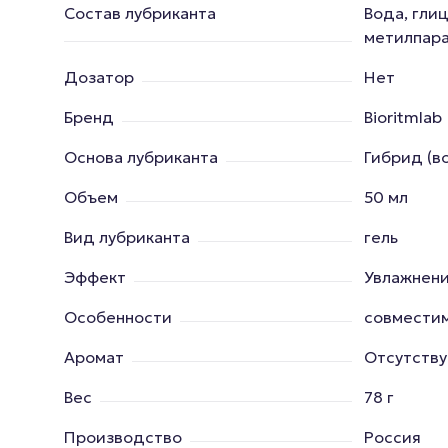
Состав лубриканта
Вода, гли
метилпара
Дозатор
Нет
Бренд
Bioritmlab
Основа лубриканта
Гибрид (в
Объем
50 мл
Вид лубриканта
гель
Эффект
Увлажнен
Особенности
совместим
Аромат
Отсутству
Вес
78 г
Производство
Россия