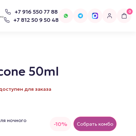
+7 916 550 77 88
0
вка
+7 812 50 9 50 48
icone 50ml
для попперсов
Бельё
доступен для заказа
Женское Бельё
для ночного
-10%
Собрать комбо