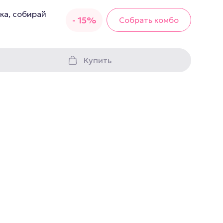
грушки
ка, собирай
- 15%
Собрать комбо
Презервативы
е стимуляторы
Купить
а
 фистинг
аторы