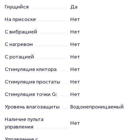
Гнущийся
Да
На присоске
Нет
С вибрацией
Нет
С нагревом
Нет
С ротацией
Нет
Стимуляция клитора
Нет
Стимуляция простаты
Нет
Стимуляция точки G:
Нет
Уровень влагозащиты
Водонепроницаемый
Наличие пульта
Нет
управления
Управление с