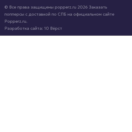
© Все права защищены popperz.ru 2026 Заказать
попперсы с доставкой по СПБ на официальном сайте
Popperz.ru.
Разработка сайта:
10 Вёрст