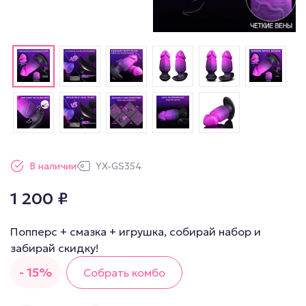
В наличии
YX-GS354
1 200
₽
Попперс + смазка + игрушка, собирай набор и
забирай скидку!
- 15%
Собрать комбо