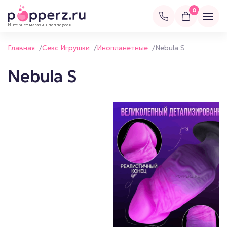
0
Интернет магазин попперсов
Главная
/
Секс Игрушки
/
Инопланетные
/
Nebula S
Nebula S