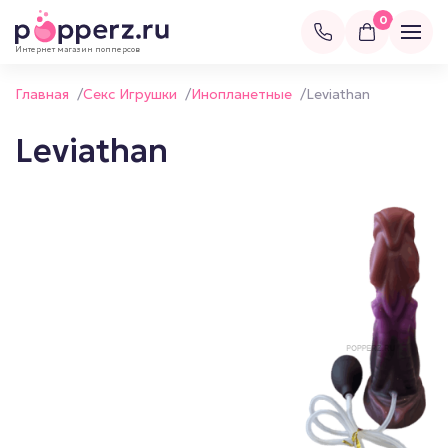
0
Интернет магазин попперсов
Главная
/
Секс Игрушки
/
Инопланетные
/
Leviathan
Leviathan