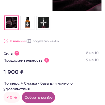
В наличии
holywater-24-lux
8 из 10
Сила
9 из 10
Продолжительность
1 900
₽
Попперс + Смазка - база для ночного
удовольствия
-10%
Собрать комбо