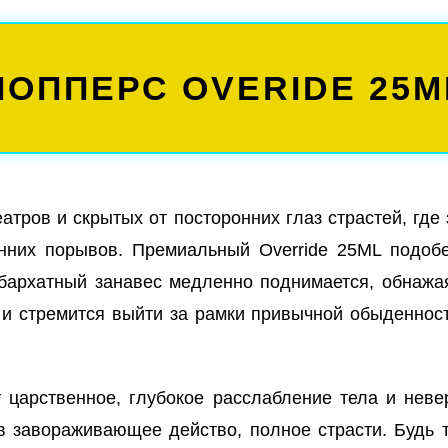
ПОППЕРС OVERIDE 25M
атров и скрытых от посторонних глаз страстей, где
енних порывов. Премиальный Override 25ML подоб
й бархатный занавес медленно поднимается, обнаж
ы и стремится выйти за рамки привычной обыденнос
т царственное, глубокое расслабление тела и неве
в завораживающее действо, полное страсти. Будь 