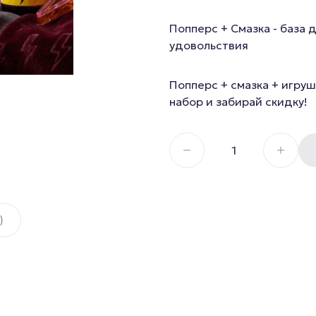
Секс И
Смазка на водной основе
Попперс + Смазка - база 
Силиконовая смазка
Дилдо
удовольствия
Смазка на гибридной основе
Анальны
Попперс + смазка + игруш
Смазка на порошковой
Для член
набор и забирай скидку!
основе
Гиганты,
Смазка на масляной основе
Мастурб
)