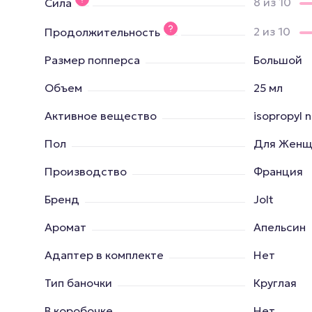
8 из 10
Сила
2 из 10
Продолжительность
Размер попперса
Большой
Объем
25 мл
Активное вещество
isopropyl n
Пол
Для Женщ
Производство
Франция
Бренд
Jolt
Аромат
Апельсин
Адаптер в комплекте
Нет
Тип баночки
Круглая
В коробочке
Нет