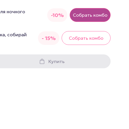
грушки
для ночного
-10%
Презервативы
Собрать комбо
е стимуляторы
ка, собирай
а
- 15%
Собрать комбо
 фистинг
аторы
Купить