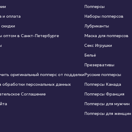
нии
Попперсы
а и оплата
Наборы попперсов
 скидки
Лубриканты
ы оптом в Санкт-Петербурге
Маска для попперсов
ы
Секс Игрушки
Бельё
Презервативы
чить оригинальный попперс от подделки
Русские попперсы
а обработки персональных данных
Попперсы Канада
ательское Соглашение
Попперсы Франция
айта
Попперсы для мужчин
Попперсы для женщин