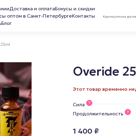
ании
Доставка и оплата
Бонусы и скидки
сы оптом в Санкт-Петербурге
Контакты
Круглосуточная доста
ь
Блог
 25ml
Overide 2
ов
Лубриканты
Маска 
Этот товар временно не
Анальная смазка
Сила
Расслабляющая смазка
Продолжительность
Обезболивающая смазка
1 400
₽
Смазка для фистинга