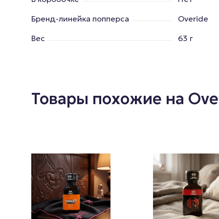
Бренд-линейка попперса
Overide
Вес
63 г
Товары похожие на Ove