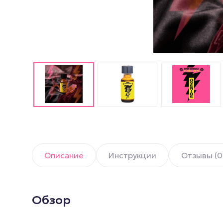
Английские попперсы
PWD попперсы
Попперсы Amsterdam
(Амстердам)
Попперсы Rush (Раш)
Попперсы для мужчин
Попперсы для женщин
Попперсы для фистинга
Описание
Инструкции
Отзывы (0
Обзор