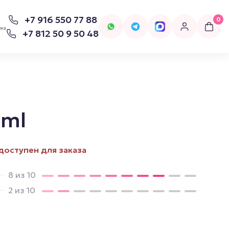
+7 916 550 77 88
0
вка
+7 812 50 9 50 48
5ml
для попперсов
Бельё
доступен для заказа
Женское Бельё
8 из 10
2 из 10