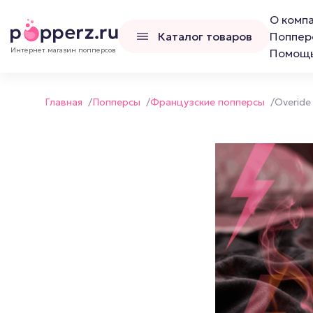
О комп
Каталог товаров
Поппер
Интернет магазин попперсов
Помощ
Главная
/
Попперсы
/
Французские попперсы
/
Overide
Попперсы
Наборы попперс
Канадские попперсы
Французские попперсы
Российские попперсы LCD
Люксембургские попперсы