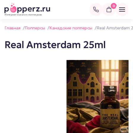
0
Интернет магазин попперсов
Главная
/
Попперсы
/
Канадские попперсы
/
Real Amsterdam 
Real Amsterdam 25ml