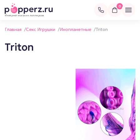
0
Интернет магазин попперсов
Главная
/
Секс Игрушки
/
Инопланетные
/
Triton
Triton