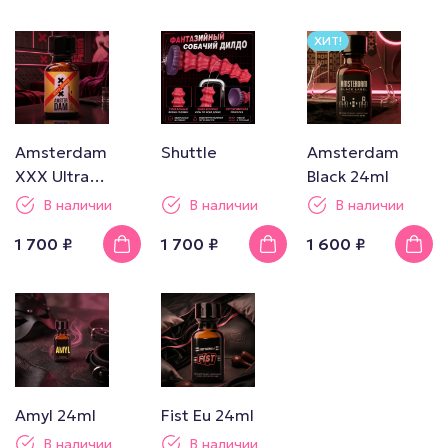
ХИТ!
Amsterdam
Shuttle
Amsterdam
XXX Ultra
Black 24ml
Strong 24ml
В наличии
В наличии
В наличии
1 700 ₽
1 700 ₽
1 600 ₽
Amyl 24ml
Fist Eu 24ml
В наличии
В наличии