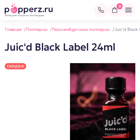
0
Интернет магазин попперсов
Главная
/
Попперсы
/
Люксембургские попперсы
/
Juic'd Black
Juic'd Black Label 24ml
СКИДКА!