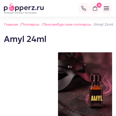
0
Интернет магазин попперсов
Главная
/
Попперсы
/
Люксембургские попперсы
/
Amyl 24ml
Amyl 24ml