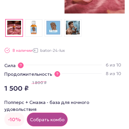
В наличии
bator-24-lux
6 из 10
Сила
8 из 10
Продолжительность
1 800
₽
1 500
₽
Попперс + Смазка - база для ночного
удовольствия
-10%
Собрать комбо