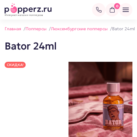
0
Интернет магазин попперсов
Главная
/
Попперсы
/
Люксембургские попперсы
/
Bator 24ml
Bator 24ml
СКИДКА!