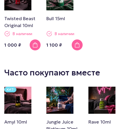
Twisted Beast
Bull 15ml
Original 10ml
В наличии
В наличии
1 000 ₽
1 100 ₽
Часто покупают вместе
ХИТ!
Amyl 10ml
Jungle Juice
Rave 10ml
Platinum 10ml