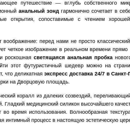
вающее путешествие — вглубь собственного микр
ционный
анальный зонд
гармонично сочетает в себе
ные открытия, сопоставимые с чтением хороше
 воображение: перед нами не просто классический
ует четкое изображение в реальном времени прямо
ми роскошная
светящаяся анальная пробка
нового
йти этот футуристичный шедевр можно на стран
т, что деликатная
экспресс доставка 24/7 в Санкт
ерки на Дворцовую площадь.
еский коралл из далеких созвездий, переливающи
й. Гладкий медицинский силикон высочайшего качес
 во время использования. Волнообразная текстур
я интимный процесс в настоящую эстетическую цер