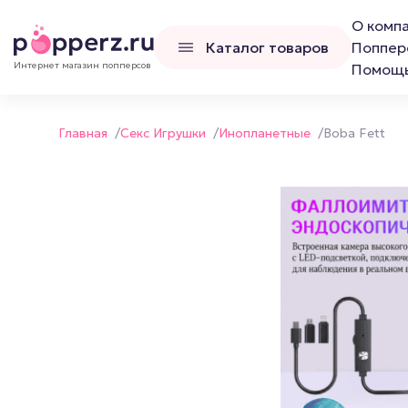
О комп
Каталог товаров
Поппер
Интернет магазин попперсов
Помощ
Главная
/
Секс Игрушки
/
Инопланетные
/
Boba Fett
Попперсы
Наборы попперс
Канадские попперсы
Французские попперсы
Российские попперсы LCD
Люксембургские попперсы