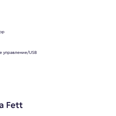
ор
е управление/USB
a Fett