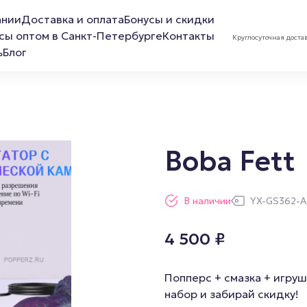
ании
Доставка и оплата
Бонусы и скидки
сы оптом в Санкт-Петербурге
Контакты
Круглосуточная доста
ь
Блог
Boba Fett
ов
Лубриканты
Маска 
В наличии
YX-GS362-A
Анальная смазка
4 500
₽
Расслабляющая смазка
Обезболивающая смазка
Попперс + смазка + игруш
Смазка для фистинга
набор и забирай скидку!