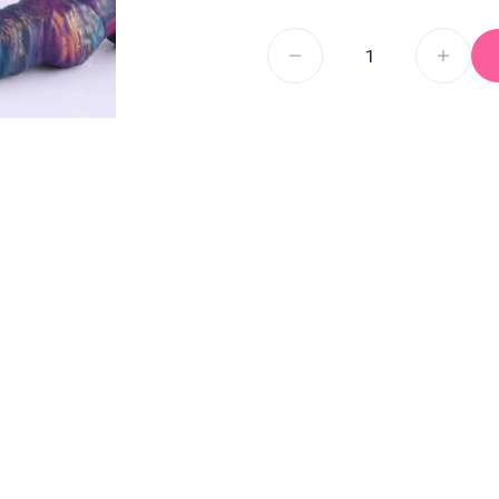
Секс И
Смазка на водной основе
Силиконовая смазка
Дилдо
Смазка на гибридной основе
Анальны
Смазка на порошковой
Для член
основе
Гиганты,
Смазка на масляной основе
Мастурб