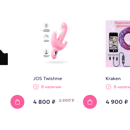
JOS Twistme
Kraken
В наличии
В налич
5 900
₽
4 800 ₽
4 900 ₽