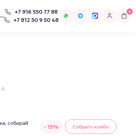
+7 916 550 77 88
0
вка
+7 812 50 9 50 48
для попперсов
Бельё
-S
Женское Бельё
ка, собирай
- 15%
Собрать комбо