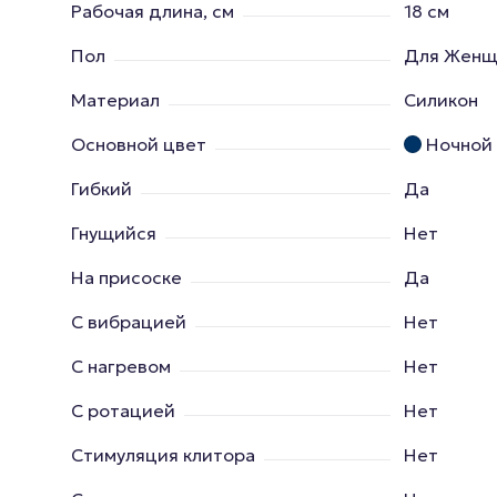
Рабочая длина, см
18 см
Пол
Для Женщ
Материал
Силикон
Основной цвет
Ночной
Гибкий
Да
Гнущийся
Нет
На присоске
Да
С вибрацией
Нет
С нагревом
Нет
С ротацией
Нет
Стимуляция клитора
Нет