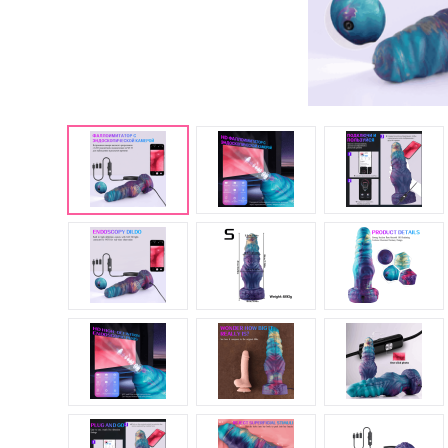
Английские попперсы
PWD попперсы
Попперсы Amsterdam
(Амстердам)
Попперсы Rush (Раш)
Попперсы для мужчин
Попперсы для женщин
Попперсы для фистинга