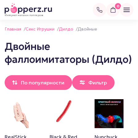
0
Интернет магазин попперсов
Главная
/
Секс Игрушки
/
Дилдо
/
Двойные
Двойные
фаллоимитаторы (Дилдо)
По популярности
Фильтр
RealStick
Black & Red
Nunchuck