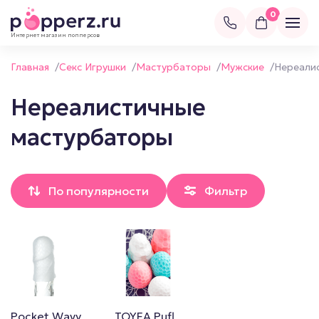
0
Интернет магазин попперсов
Главная
/
Секс Игрушки
/
Мастурбаторы
/
Мужские
/
Нереали
Нереалистичные
мастурбаторы
По популярности
Фильтр
Pocket Wavy
TOYFA Pufl