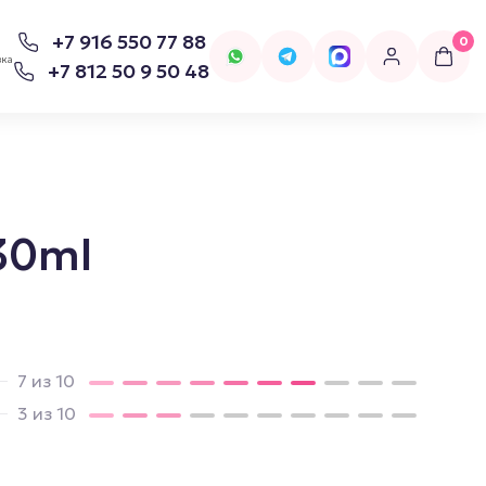
+7 916 550 77 88
0
вка
+7 812 50 9 50 48
 30ml
для попперсов
Бельё
Женское Бельё
7 из 10
3 из 10