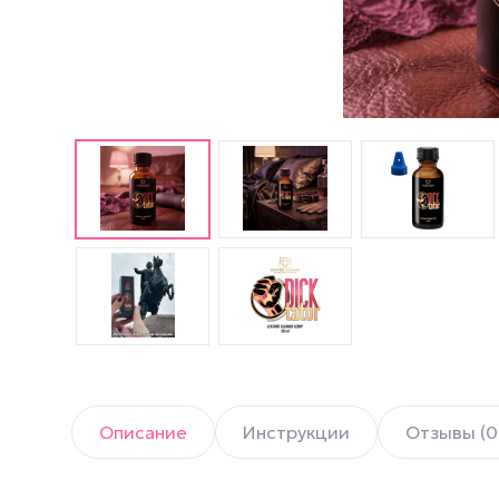
Английские попперсы
PWD попперсы
Попперсы Amsterdam
(Амстердам)
Попперсы Rush (Раш)
Попперсы для мужчин
Попперсы для женщин
Попперсы для фистинга
Описание
Инструкции
Отзывы (0