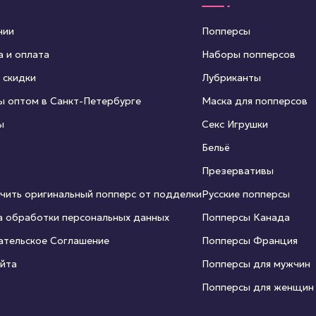
нии
Попперсы
а и оплата
Наборы попперсов
 скидки
Лубриканты
ы оптом в Санкт-Петербурге
Маска для попперсов
ы
Секс Игрушки
Бельё
Презервативы
чить оригинальный попперс от подделки
Русские попперсы
а обработки персональных данных
Попперсы Канада
ательское Соглашение
Попперсы Франция
айта
Попперсы для мужчин
Попперсы для женщин