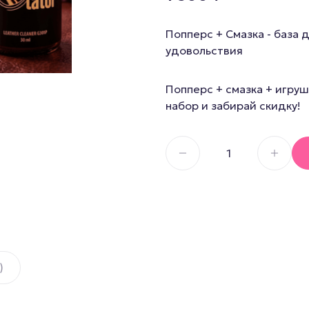
Секс И
Смазка на водной основе
Попперс + Смазка - база 
Силиконовая смазка
Дилдо
удовольствия
Смазка на гибридной основе
Анальны
Смазка на порошковой
Для член
Попперс + смазка + игруш
основе
набор и забирай скидку!
Гиганты,
Смазка на масляной основе
Мастурб
)