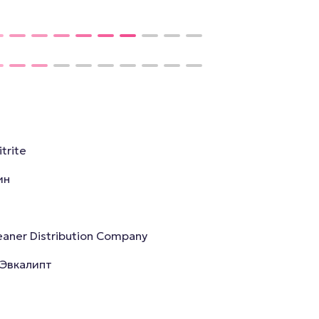
itrite
ин
eaner Distribution Company
 Эвкалипт