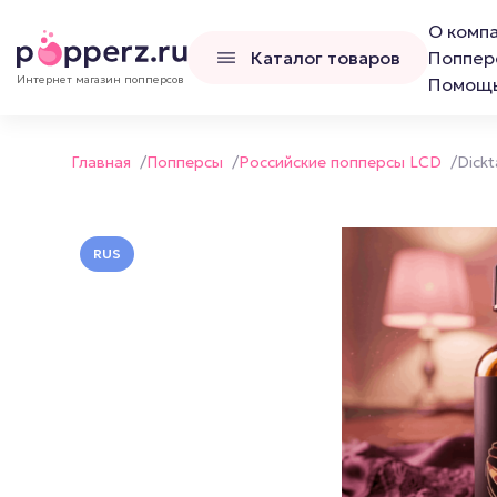
О комп
Каталог товаров
Поппер
Интернет магазин попперсов
Помощ
Главная
/
Попперсы
/
Российские попперсы LCD
/
Dickt
RUS
Попперсы
Наборы попперс
Канадские попперсы
Французские попперсы
Российские попперсы LCD
Люксембургские попперсы