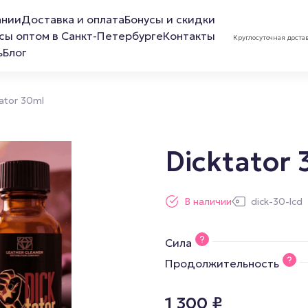
ании
Доставка и оплата
Бонусы и скидки
сы оптом в Санкт-Петербурге
Контакты
Круглосуточная доста
ь
Блог
ator 30ml
Dicktator
ов
Лубриканты
Маска 
В наличии
dick-30-lcd
Анальная смазка
Сила
Расслабляющая смазка
Продолжительность
Обезболивающая смазка
Смазка для фистинга
1 300
₽