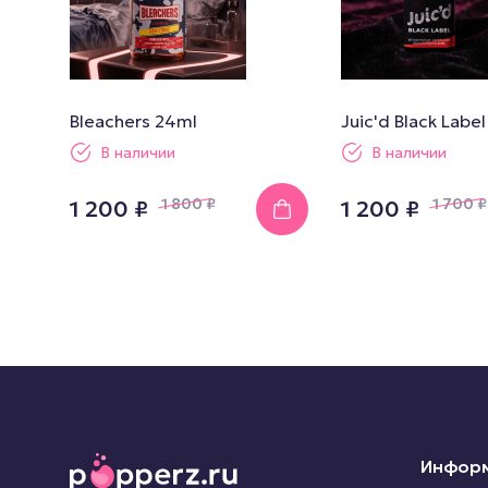
Bleachers 24ml
Juic'd Black Labe
В наличии
В наличии
1 800
₽
1 700
₽
1 200 ₽
1 200 ₽
Инфор