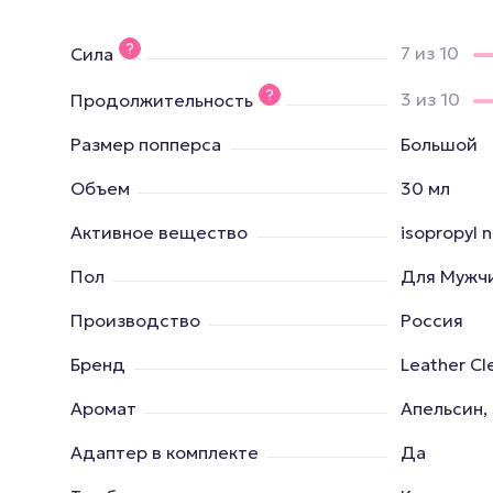
7 из 10
Сила
3 из 10
Продолжительность
Размер попперса
Большой
Объем
30 мл
Активное вещество
isopropyl n
Пол
Для Мужч
Производство
Россия
Бренд
Leather Cl
Аромат
Апельсин,
Адаптер в комплекте
Да