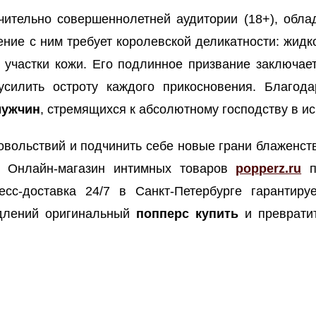
чительно совершеннолетней аудитории (18+), обла
ие с ним требует королевской деликатности: жидко
 участки кожи. Его подлинное призвание заключае
усилить остроту каждого прикосновения. Благо
мужчин
, стремящихся к абсолютному господству в ис
овольствий и подчинить себе новые грани блаженст
. Онлайн-магазин интимных товаров
popperz.ru
пр
есс-доставка 24/7 в Санкт-Петербурге гарантиру
едлений оригинальный
попперс купить
и преврати