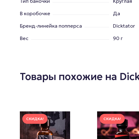
Тип баночки
Круглая
В коробочке
Да
Бренд-линейка попперса
Dicktator
Вес
90 г
Товары похожие на Dick
СКИДКА!
СКИДКА!