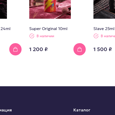
l 24ml
Super Original 10ml
Slave 25ml
В наличии
В налич
1 200 ₽
1 500 ₽
мация
Каталог