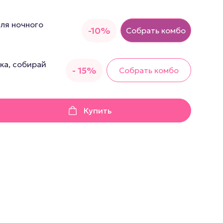
грушки
для ночного
Презервативы
-10%
Собрать комбо
е стимуляторы
а
ка, собирай
- 15%
Собрать комбо
 фистинг
аторы
Купить