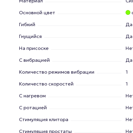
Материал
Си
Основной цвет
Гибкий
Да
Гнущийся
Да
На присоске
Не
С вибрацией
Да
Количество режимов вибрации
1
Количество скоростей
1
С нагревом
Не
С ротацией
Не
Стимуляция клитора
Не
Стимуляция простаты
Не