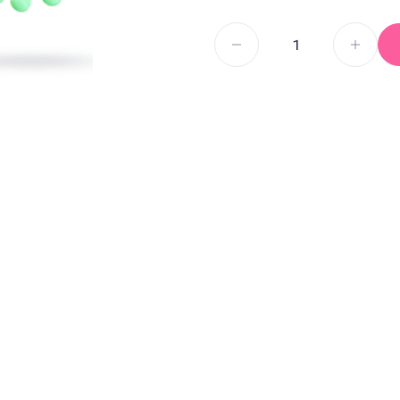
Секс И
Смазка на водной основе
Силиконовая смазка
Дилдо
Смазка на гибридной основе
Анальны
Смазка на порошковой
Для член
основе
Гиганты,
Смазка на масляной основе
Мастурб