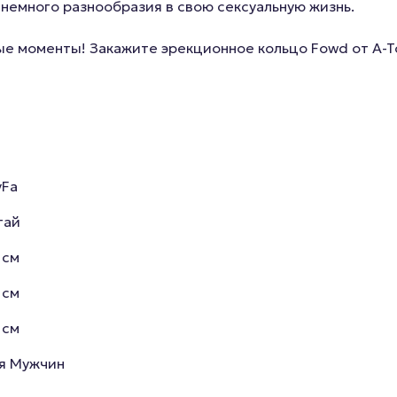
немного разнообразия в свою сексуальную жизнь.
 моменты! Закажите эрекционное кольцо Fowd от A-Toy
yFa
тай
 см
 см
 см
я Мужчин