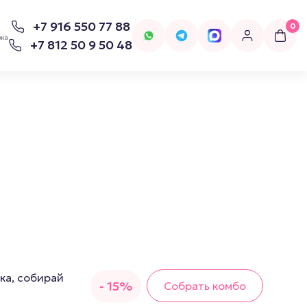
+7 916 550 77 88
0
вка
+7 812 50 9 50 48
для попперсов
Бельё
Женское Бельё
ка, собирай
- 15%
Собрать комбо