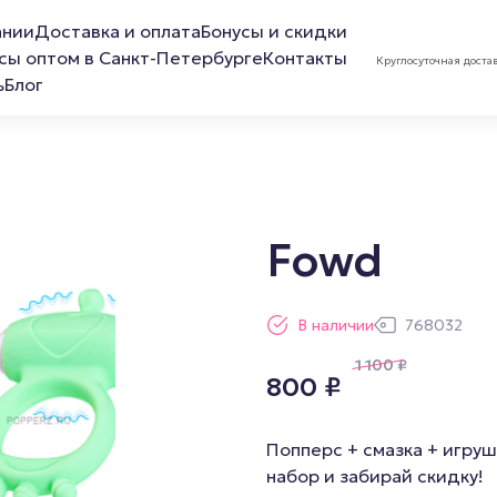
ании
Доставка и оплата
Бонусы и скидки
сы оптом в Санкт-Петербурге
Контакты
Круглосуточная доста
ь
Блог
Fowd
ов
Лубриканты
Маска 
В наличии
768032
Анальная смазка
1 100
₽
800
₽
Расслабляющая смазка
Обезболивающая смазка
Попперс + смазка + игруш
Смазка для фистинга
набор и забирай скидку!