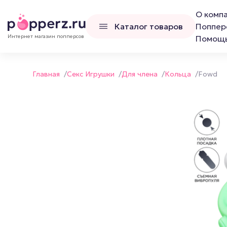
О комп
Каталог товаров
Поппер
Интернет магазин попперсов
Помощ
Главная
/
Секс Игрушки
/
Для члена
/
Кольца
/
Fowd
Попперсы
Наборы попперс
Канадские попперсы
Французские попперсы
Российские попперсы LCD
Люксембургские попперсы