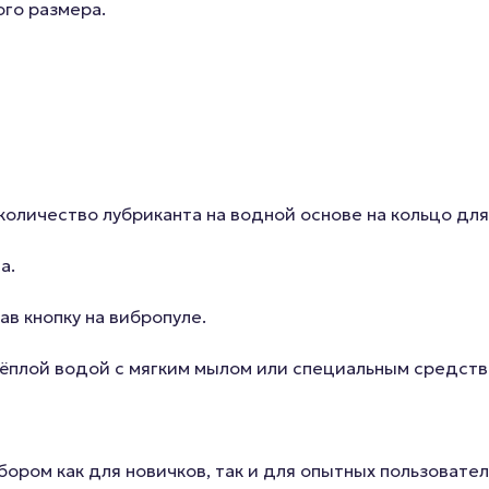
го размера.
количество лубриканта на водной основе на кольцо дл
а.
в кнопку на вибропуле.
тёплой водой с мягким мылом или специальным средств
ором как для новичков, так и для опытных пользовате