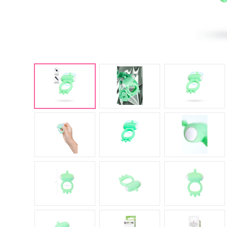
Английские попперсы
PWD попперсы
Попперсы Amsterdam
(Амстердам)
Попперсы Rush (Раш)
Попперсы для мужчин
Попперсы для женщин
Попперсы для фистинга