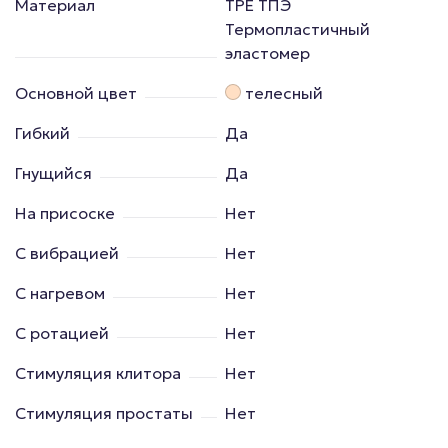
Материал
TPE ТПЭ
Термопластичный
эластомер
Основной цвет
телесный
Гибкий
Да
Гнущийся
Да
На присоске
Нет
С вибрацией
Нет
С нагревом
Нет
С ротацией
Нет
Стимуляция клитора
Нет
Стимуляция простаты
Нет