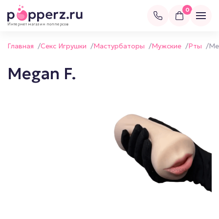
0
Интернет магазин попперсов
Главная
/
Секс Игрушки
/
Мастурбаторы
/
Мужские
/
Рты
/
Me
Megan F.