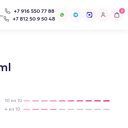
+7 916 550 77 88
0
вка
+7 812 50 9 50 48
0ml
для попперсов
Бельё
Женское Бельё
10 из 10
4 из 10