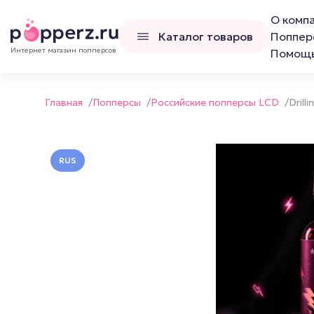
О комп
Каталог товаров
Поппер
Интернет магазин попперсов
Помощ
Главная
/
Попперсы
/
Российские попперсы LCD
/
Drill
RUS
Попперсы
Наборы попперс
Канадские попперсы
Французские попперсы
Российские попперсы LCD
Люксембургские попперсы