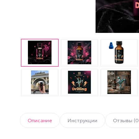
Английские попперсы
PWD попперсы
Попперсы Amsterdam
(Амстердам)
Попперсы Rush (Раш)
Попперсы для мужчин
Попперсы для женщин
Попперсы для фистинга
Описание
Инструкции
Отзывы (0