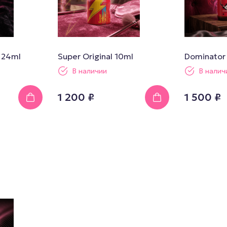
l 24ml
Super Original 10ml
Dominator
В наличии
В налич
1 200 ₽
1 500 ₽