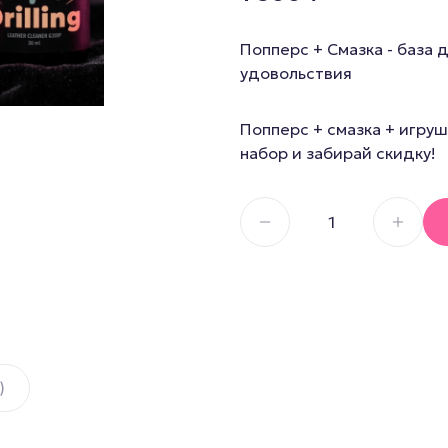
Секс И
Смазка на водной основе
Попперс + Смазка - база 
Силиконовая смазка
Дилдо
удовольствия
Смазка на гибридной основе
Анальны
Смазка на порошковой
Для член
Попперс + смазка + игруш
основе
набор и забирай скидку!
Гиганты,
Смазка на масляной основе
Мастурб
)