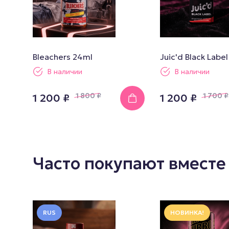
Bleachers 24ml
Juic'd Black Labe
В наличии
В наличии
1 800
₽
1 700
₽
1 200 ₽
1 200 ₽
Часто покупают вместе
RUS
НОВИНКА!