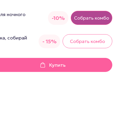
грушки
для ночного
Презервативы
-10%
Собрать комбо
е стимуляторы
а
ка, собирай
- 15%
Собрать комбо
 фистинг
аторы
Купить