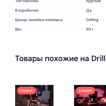
Тип баночки
Круглая
В коробочке
Да
Бренд-линейка попперса
Drilling
Вес
90 г
Товары похожие на Dril
СКИДКА!
СКИДКА!