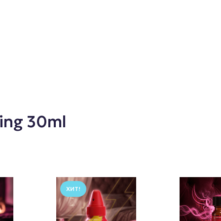
ling 30ml
ХИТ!