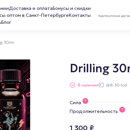
ании
Доставка и оплата
Бонусы и скидки
сы оптом в Санкт-Петербурге
Контакты
Круглосуточная доста
ь
Блог
ing 30ml
Drilling 3
ов
Лубриканты
Маска 
В наличии
drill-30-lcd
Анальная смазка
Сила
Расслабляющая смазка
Продолжительность
Обезболивающая смазка
Смазка для фистинга
1 300
₽