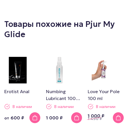
Товары похожие на Pjur My
Glide
Erotist Anal
Numbing
Love Your Pole
Lubricant 100
100 ml
ml
В наличии
В наличии
В наличии
1 000 ₽
600 ₽
1 000 ₽
от
1 450
₽