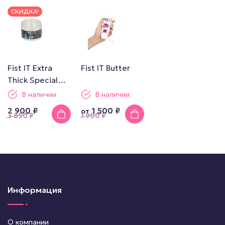
СКИДКА!
Fist IT Extra
Fist IT Butter
Thick Special
Edition 500ml
В наличии
В наличии
2 900 ₽
1 500 ₽
от
3 850
₽
1 900
₽
Информация
О компании