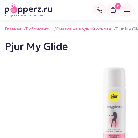
0
Интернет магазин попперсов
Главная
/
Лубриканты
/
Смазка на водной основе
/
Pjur My Gl
Pjur My Glide