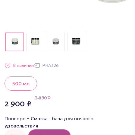
В наличии
PHA326
500 мл
3 850
₽
2 900
₽
Попперс + Смазка - база для ночного
удовольствия