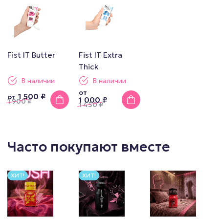
Fist IT Butter
Fist IT Extra
Thick
В наличии
В наличии
от
1 500 ₽
от
1 000 ₽
1 900
₽
1 450
₽
Часто покупают вместе
ХИТ!
ХИТ!