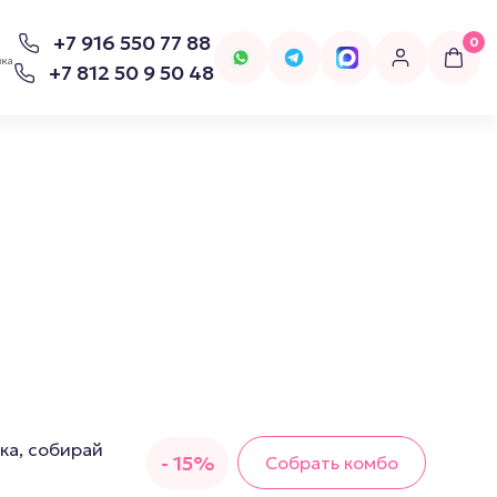
+7 916 550 77 88
0
вка
+7 812 50 9 50 48
для попперсов
Бельё
Женское Бельё
ка, собирай
- 15%
Собрать комбо