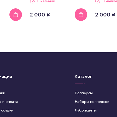
В наличии
В налич
2 000 ₽
2 000 ₽
мация
Каталог
нии
Попперсы
а и оплата
Наборы попперсов
 скидки
Лубриканты