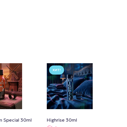
ХИТ!
 Special 30ml
Highrise 30ml