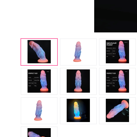
Английские попперсы
PWD попперсы
Попперсы Amsterdam
(Амстердам)
Попперсы Rush (Раш)
Попперсы для мужчин
Попперсы для женщин
Попперсы для фистинга