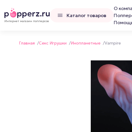
О комп
Каталог товаров
Поппер
Интернет магазин попперсов
Помощ
Главная
/
Секс Игрушки
/
Инопланетные
/
Vampire
Попперсы
Наборы попперс
Канадские попперсы
Французские попперсы
Российские попперсы LCD
Люксембургские попперсы