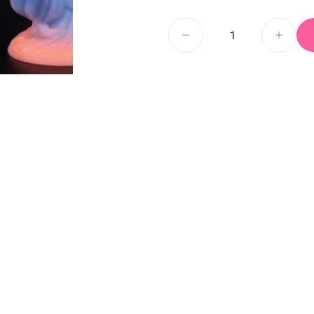
Секс И
Смазка на водной основе
Силиконовая смазка
Дилдо
Смазка на гибридной основе
Анальны
Смазка на порошковой
Для член
основе
Гиганты,
Смазка на масляной основе
Мастурб