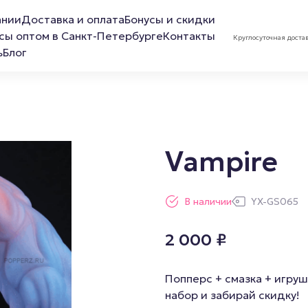
ании
Доставка и оплата
Бонусы и скидки
сы оптом в Санкт-Петербурге
Контакты
Круглосуточная доста
ь
Блог
Vampire
ов
Лубриканты
Маска 
В наличии
YX-GS065
Анальная смазка
2 000
₽
Расслабляющая смазка
Обезболивающая смазка
Попперс + смазка + игруш
Смазка для фистинга
набор и забирай скидку!