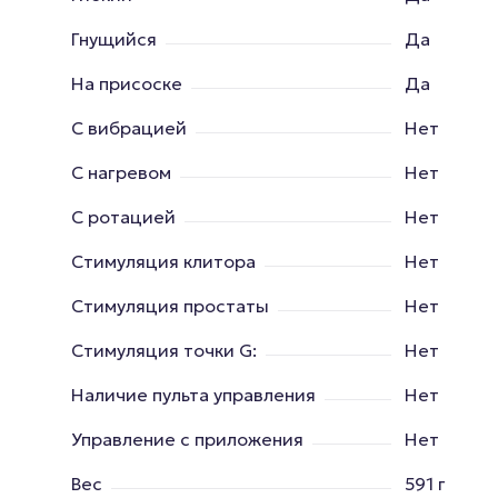
Гнущийся
Да
На присоске
Да
С вибрацией
Нет
С нагревом
Нет
С ротацией
Нет
Стимуляция клитора
Нет
Стимуляция простаты
Нет
Стимуляция точки G:
Нет
Наличие пульта управления
Нет
Управление с приложения
Нет
Вес
591 г