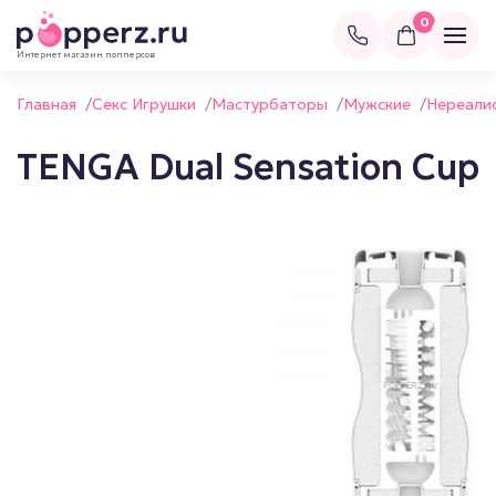
0
Интернет магазин попперсов
Главная
/
Секс Игрушки
/
Мастурбаторы
/
Мужские
/
Нереали
TENGA Dual Sensation Cup