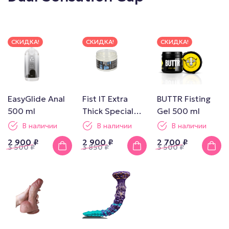
СКИДКА!
СКИДКА!
СКИДКА!
EasyGlide Anal
Fist IT Extra
BUTTR Fisting
500 ml
Thick Special
Gel 500 ml
Edition 500ml
В наличии
В наличии
В наличии
2 900 ₽
2 900 ₽
2 700 ₽
3 500
₽
3 850
₽
3 500
₽