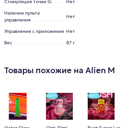
Стимуляция точки G:
Нет
Наличие пульта
Нет
управления
Управление с приложения
Нет
Вес
87 г
Товары похожие на Alien M
ХИТ!
ХИТ!
Victor Glow
Oink 10ml
Rush Super Lux