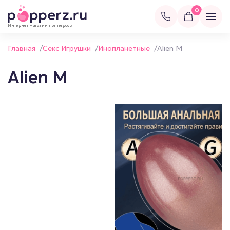
0
Интернет магазин попперсов
Главная
/
Секс Игрушки
/
Инопланетные
/
Alien M
Alien M