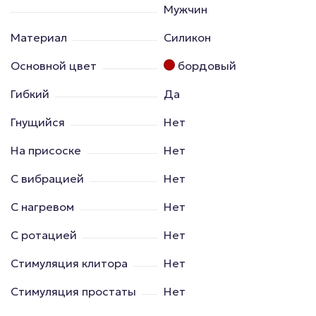
Мужчин
Материал
Силикон
Основной цвет
бордовый
Гибкий
Да
Гнущийся
Нет
На присоске
Нет
С вибрацией
Нет
С нагревом
Нет
С ротацией
Нет
Стимуляция клитора
Нет
Стимуляция простаты
Нет