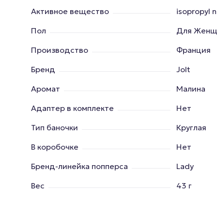
Активное вещество
isopropyl n
Пол
Для Женщ
Производство
Франция
Бренд
Jolt
Аромат
Малина
Адаптер в комплекте
Нет
Тип баночки
Круглая
В коробочке
Нет
Бренд-линейка попперса
Lady
Вес
43 г