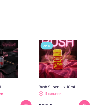
ХИТ!
l
Rush Super Lux 10ml
ии
В наличии