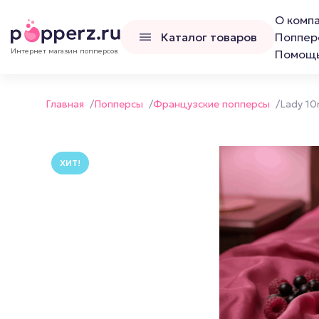
О комп
Каталог товаров
Поппер
Интернет магазин попперсов
Помощ
Главная
/
Попперсы
/
Французские попперсы
/
Lady 10
ХИТ!
Попперсы
Наборы попперс
Канадские попперсы
Французские попперсы
Российские попперсы LCD
Люксембургские попперсы