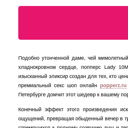
Подобно утонченной даме, чей мимолетный
хладнокровном сердце, попперс Lady 10M
изысканный эликсир создан для тех, кто це
премиальный секс шоп онлайн
popperz.ru
Петербурге домчит этот шедевр к вашему по
Конечный эффект этого произведения иск
ощущений, превращая обыденный вечер в т
стремящихся к полному созвучию душ и тел