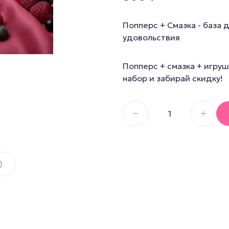
Секс И
Смазка на водной основе
Попперс + Смазка - база 
Силиконовая смазка
Дилдо
удовольствия
Смазка на гибридной основе
Анальны
Смазка на порошковой
Для член
Попперс + смазка + игруш
основе
набор и забирай скидку!
Гиганты,
Смазка на масляной основе
Мастурб
)