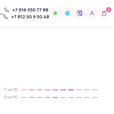
+7 916 550 77 88
0
вка
+7 812 50 9 50 48
для попперсов
Бельё
Женское Бельё
7 из 10
5 из 10