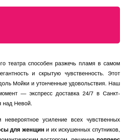
го театра способен разжечь пламя в самом
гантность и скрытую чувственность. Этот
вдоль Мойки и утонченные удовольствия. Наш
омент — экспресс доставка 24/7 в Санкт-
я над Невой.
и невероятное усиление всех чувственных
рсы для женщин
и их искушенных спутников,
 романтическим восторгом, решение
попперс