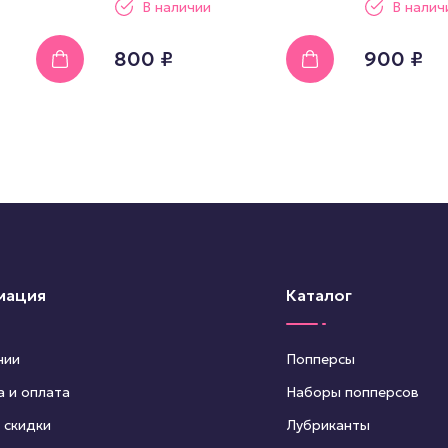
В наличии
В налич
800 ₽
900 ₽
мация
Каталог
нии
Попперсы
а и оплата
Наборы попперсов
 скидки
Лубриканты