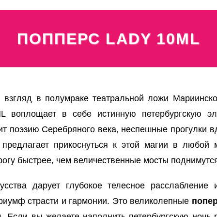
ПОППЕРС LADY 10ML
 взгляд в полумраке театральной ложи Мариинско
L воплощает в себе истинную петербургскую эле
нит поэзию Серебряного века, неспешные прогулки 
предлагает прикоснуться к этой магии в любой м
рогу быстрее, чем величественные мосты поднимутс
усства дарует глубокое телесное расслабление 
риумф страсти и гармонии. Это великолепные
попе
. Если вы желаете наполнить петербургскую ночь