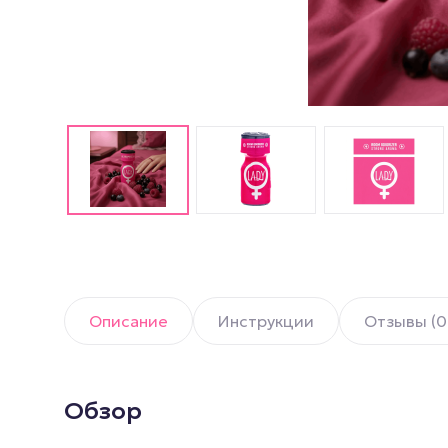
Английские попперсы
PWD попперсы
Попперсы Amsterdam
(Амстердам)
Попперсы Rush (Раш)
Попперсы для мужчин
Попперсы для женщин
Попперсы для фистинга
Описание
Инструкции
Отзывы (0
Обзор