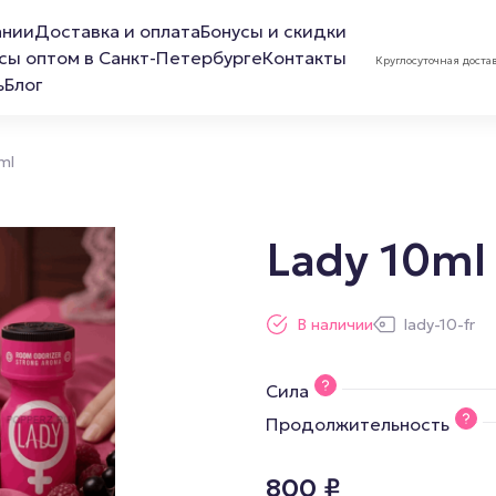
ании
Доставка и оплата
Бонусы и скидки
сы оптом в Санкт-Петербурге
Контакты
Круглосуточная доста
ь
Блог
ml
Lady 10ml
ов
Лубриканты
Маска 
В наличии
lady-10-fr
Анальная смазка
Сила
Расслабляющая смазка
Продолжительность
Обезболивающая смазка
Смазка для фистинга
800
₽