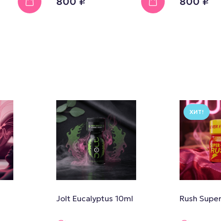
800 ₽
800 ₽
ХИТ!
Jolt Eucalyptus 10ml
Rush Super