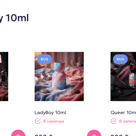
y 10ml
RUS
RUS
LadyBoy 10ml
Queer 10m
В наличии
В налич