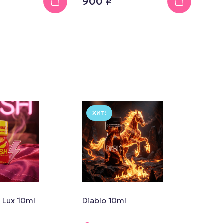
900 ₽
ХИТ!
 Lux 10ml
Diablo 10ml