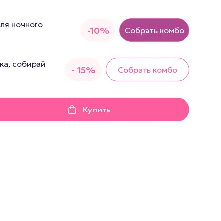
грушки
для ночного
Презервативы
-10%
Собрать комбо
е стимуляторы
а
ка, собирай
- 15%
Собрать комбо
 фистинг
аторы
Купить