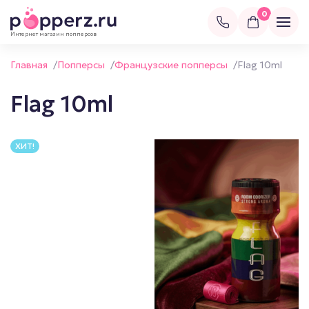
0
Интернет магазин попперсов
Главная
/
Попперсы
/
Французские попперсы
/
Flag 10ml
Flag 10ml
ХИТ!