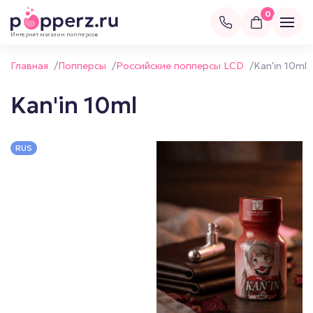
0
Интернет магазин попперсов
Главная
/
Попперсы
/
Российские попперсы LCD
/
Kan'in 10ml
Kan'in 10ml
RUS