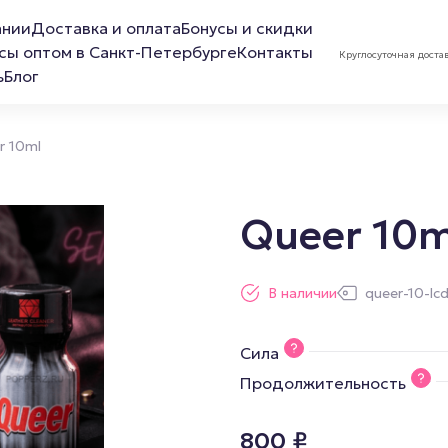
ании
Доставка и оплата
Бонусы и скидки
сы оптом в Санкт-Петербурге
Контакты
Круглосуточная доста
ь
Блог
r 10ml
Queer 10m
ов
Лубриканты
Маска 
В наличии
queer-10-lc
Анальная смазка
Сила
Расслабляющая смазка
Продолжительность
Обезболивающая смазка
Смазка для фистинга
800
₽