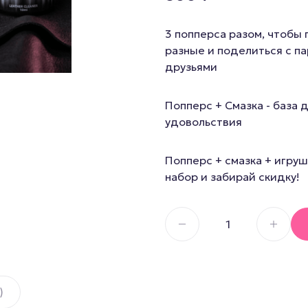
Секс И
Смазка на водной основе
3 попперса разом, чтобы
Силиконовая смазка
Дилдо
разные и поделиться с п
Смазка на гибридной основе
Анальны
друзьями
Смазка на порошковой
Для член
основе
Попперс + Смазка - база 
Гиганты,
удовольствия
Смазка на масляной основе
Мастурб
Попперс + смазка + игруш
набор и забирай скидку!
)