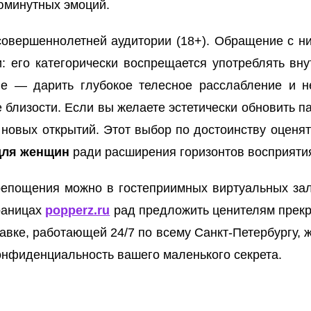
июминутных эмоций.
овершеннолетней аудитории (18+). Обращение с ним
 его категорически воспрещается употреблять вну
ие — дарить глубокое телесное расслабление и 
 близости. Если вы желаете эстетически обновить п
новых открытий. Этот выбор по достоинству оценят
для женщин
ради расширения горизонтов восприяти
репощения можно в гостеприимных виртуальных зал
раницах
popperz.ru
рад предложить ценителям прекр
авке, работающей 24/7 по всему Санкт-Петербургу, 
онфиденциальность вашего маленького секрета.