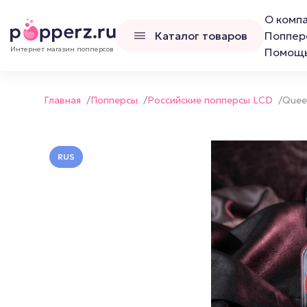
О комп
Каталог товаров
Поппер
Интернет магазин попперсов
Помощ
Главная
/
Попперсы
/
Российские попперсы LCD
/
Quee
RUS
Попперсы
Наборы попперс
Канадские попперсы
Французские попперсы
Российские попперсы LCD
Люксембургские попперсы