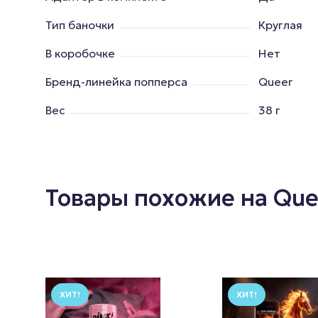
Тип баночки
Круглая
В коробочке
Нет
Бренд-линейка попперса
Queer
Вес
38 г
Товары похожие на Que
ХИТ!
ХИТ!