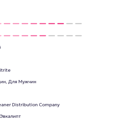
й
itrite
ин, Для Мужчин
eaner Distribution Company
 Эвкалипт