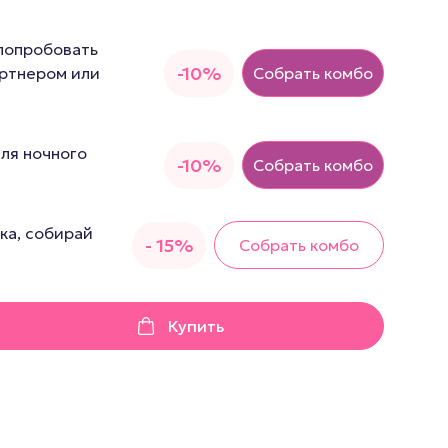
грушки
 попробовать
Презервативы
-10%
артнером или
Собрать комбо
е стимуляторы
а
для ночного
 фистинг
-10%
Собрать комбо
аторы
ка, собирай
- 15%
Собрать комбо
Купить