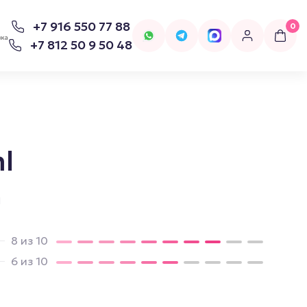
+7 916 550 77 88
0
вка
+7 812 50 9 50 48
l
для попперсов
Бельё
d
Женское Бельё
8 из 10
6 из 10