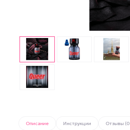
Английские попперсы
PWD попперсы
Попперсы Amsterdam
(Амстердам)
Попперсы Rush (Раш)
Попперсы для мужчин
Попперсы для женщин
Попперсы для фистинга
Описание
Инструкции
Отзывы (0