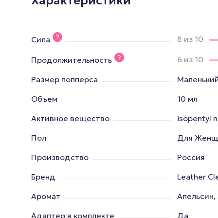
Характеристики
8 из 10
Сила
6 из 10
Продолжительность
Размер попперса
Маленьки
Объем
10 мл
Активное вещество
isopentyl n
Пол
Для Женщ
Производство
Россия
Бренд
Leather Cl
Аромат
Апельсин,
Адаптер в комплекте
Да