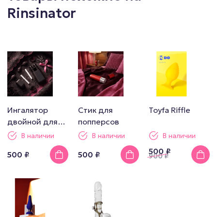
Rinsinator
Ингалятор
Стик для
Toyfa Riffle
двойной для
попперсов
попперсов
В наличии
В наличии
В наличии
500 ₽
500 ₽
500 ₽
900
₽