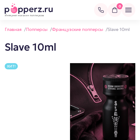
0
Интернет магазин попперсов
Главная
/
Попперсы
/
Французские попперсы
/
Slave 10ml
Slave 10ml
ХИТ!