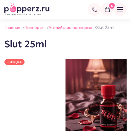
0
Интернет магазин попперсов
Главная
/
Попперсы
/
Английские попперсы
/
Slut 25ml
Slut 25ml
СКИДКА!