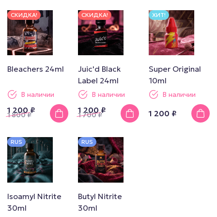
СКИДКА!
СКИДКА!
ХИТ!
Bleachers 24ml
Juic'd Black
Super Original
Label 24ml
10ml
В наличии
В наличии
В наличии
1 200 ₽
1 200 ₽
1 200 ₽
1 800
₽
1 700
₽
RUS
RUS
Isoamyl Nitrite
Butyl Nitrite
30ml
30ml