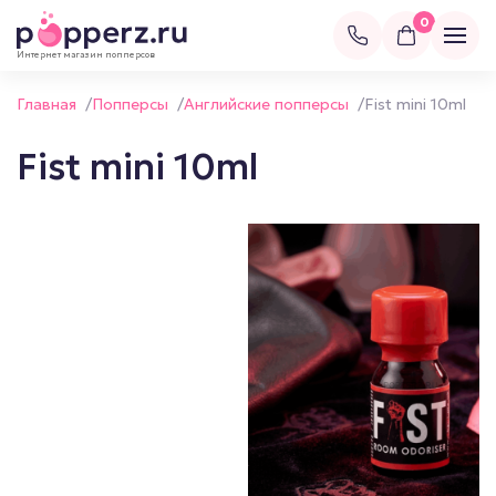
0
Интернет магазин попперсов
Главная
/
Попперсы
/
Английские попперсы
/
Fist mini 10ml
Fist mini 10ml