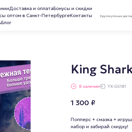
ании
Доставка и оплата
Бонусы и скидки
сы оптом в Санкт-Петербурге
Контакты
Круглосуточная доста
ь
Блог
King Shar
ов
Лубриканты
Маска 
В наличии
YX-GS181
Анальная смазка
1 300
₽
Расслабляющая смазка
Обезболивающая смазка
Попперс + смазка + игруш
Смазка для фистинга
набор и забирай скидку!