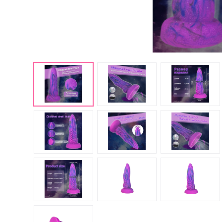
Английские попперсы
PWD попперсы
Попперсы Amsterdam
(Амстердам)
Попперсы Rush (Раш)
Попперсы для мужчин
Попперсы для женщин
Попперсы для фистинга