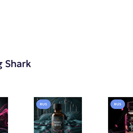
g Shark
RUS
RUS