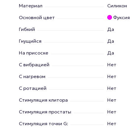
Материал
Силикон
Основной цвет
Фуксия
Гибкий
Да
Гнущийся
Да
На присоске
Да
С вибрацией
Нет
С нагревом
Нет
С ротацией
Нет
Стимуляция клитора
Нет
Стимуляция простаты
Нет
Стимуляция точки G:
Нет