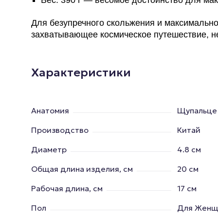
Вес: 390 г — весомое достоинство для м
Для безупречного скольжения и максимальн
захватывающее космическое путешествие, не
Характеристики
Анатомия
Щупальце
Производство
Китай
Диаметр
4.8 см
Общая длина изделия, см
20 см
Рабочая длина, см
17 см
Пол
Для Женщ