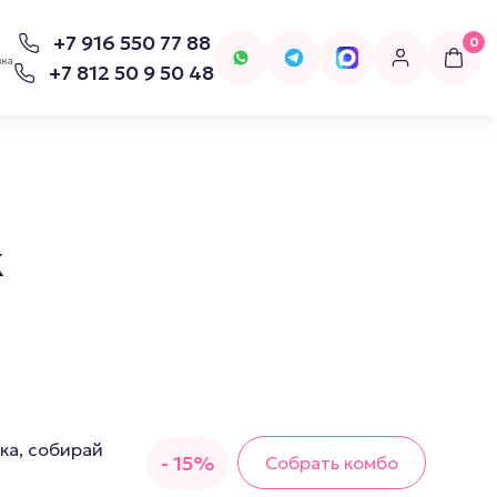
+7 916 550 77 88
0
вка
+7 812 50 9 50 48
k
для попперсов
Бельё
Женское Бельё
ка, собирай
- 15%
Собрать комбо