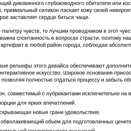
ий диковинного глубоководного обитателя или косм
й, премиальный силикон ласкает кожу своей невероя
рое заставляет сердце биться чаще.
палитру чувств, то лучшим проводником в этот чувс
важна спонтанность в вопросах страсти, поэтому наш
й артефакт в любой район города, соблюдая абсолю
вые рельефы этого девайса обеспечивают дополнит
нтерактивное искусство. Широкое основание-присос
 позволяя полностью отдаться процессу и забыть об
н, совместимый с лубрикантами исключительно на в
орции для ярких впечатлений.
аскрывающая новые грани удовольствия.
, обволакивающий объем для подготовленных ценит