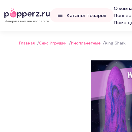
О комп
Каталог товаров
Поппер
Интернет магазин попперсов
Помощ
Главная
/
Секс Игрушки
/
Инопланетные
/
King Shark
Попперсы
Наборы попперс
Канадские попперсы
Французские попперсы
Российские попперсы LCD
Люксембургские попперсы