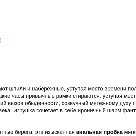
)
ают шпили и набережные, уступая место времени по
такие часы привычные рамки стираются, уступая мест
кий вызов обыденности, созвучный мятежному духу 
века. Игрушка сочетает в себе ироничный шарм фан
итные берега, эта изысканная
анальная пробка
мягк