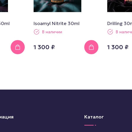
 30ml
Isoamyl Nitrite 30ml
Drilling 30
В наличии
В налич
1 300 ₽
1 300 ₽
мация
Каталог