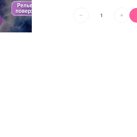
Секс И
Смазка на водной основе
Силиконовая смазка
Дилдо
Смазка на гибридной основе
Анальны
Смазка на порошковой
Для член
основе
Гиганты,
Смазка на масляной основе
Мастурб