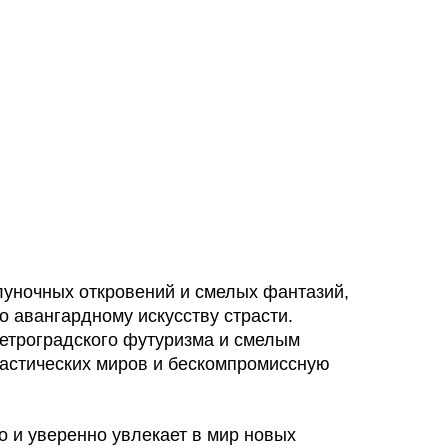
луночных откровений и смелых фантазий,
о авангардному искусству страсти.
петроградского футуризма и смелым
тастических миров и бескомпромиссную
о и уверенно увлекает в мир новых