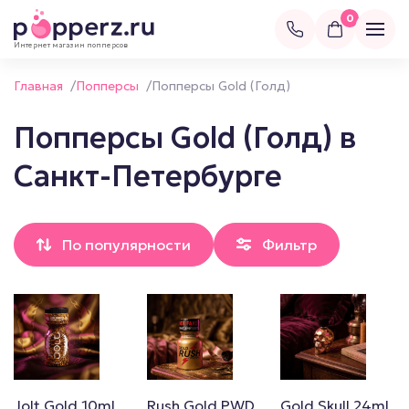
0
Интернет магазин попперсов
Главная
/
Попперсы
/
Попперсы Gold (Голд)
Попперсы Gold (Голд) в
Санкт-Петербурге
По популярности
Фильтр
Jolt Gold 10ml
Rush Gold PWD
Gold Skull 24ml