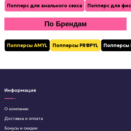
Попперс для анального секса
Попперс для фис
По Брендам
Попперсы AMYL
Попперсы PR
☢️
PYL
Попперсы 
Информация
О компании
Доставка и оплата
Бонусы и скидки