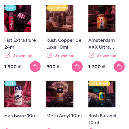
ХИТ!
НОВИНКА!
Fist Extra Pure
Rush Copper De
Amsterdam
24ml
Luxe 10ml
XXX Ultra
Strong 24ml
В наличии
В наличии
В наличии
1 900 ₽
900 ₽
1 700 ₽
ХИТ!
НОВИНКА!
Hardware 10ml
Meta Amyl 10ml
Rush Butanol
10ml